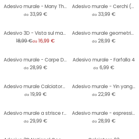
Adesivo murale - Many Things in Life
Adesivo murale - Cerchi (13pz.)
33,99 €
33,99 €
da
da
-11%
Adesivo 3D - Vista sul mare
Adesivo murale geometrie - Panda
18,99 €
16,99 €
28,99 €
da
da
Adesivo murale - Carpe Diem 3
Adesivo murale - Farfalla 4
28,99 €
6,99 €
da
da
Adesivo murale Calciatore con sfumatura di colore
Adesivo murale - Yin yang 2
19,99 €
22,99 €
da
da
Adesivo murale a strisce retrò con i colori dell'arcobaleno
Adesivo murale - espressione di suono dei fumetti - WOW!
29,99 €
28,99 €
da
da