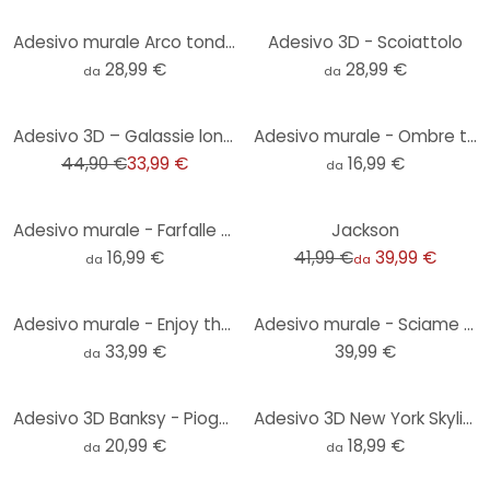
Adesivo murale Arco tondo stretto beige
Adesivo 3D - Scoiattolo
28,99 €
28,99 €
da
da
-24%
Adesivo 3D – Galassie lontane
Adesivo murale - Ombre tramonto - tondo
44,90 €
33,99 €
16,99 €
da
-5%
Adesivo murale - Farfalle eleganti
Jackson
16,99 €
41,99 €
39,99 €
da
da
Adesivo murale - Enjoy the simple things
Adesivo murale - Sciame di farfalle
33,99 €
39,99 €
da
Adesivo 3D Banksy - Pioggia colorata
Adesivo 3D New York Skyline
20,99 €
18,99 €
da
da