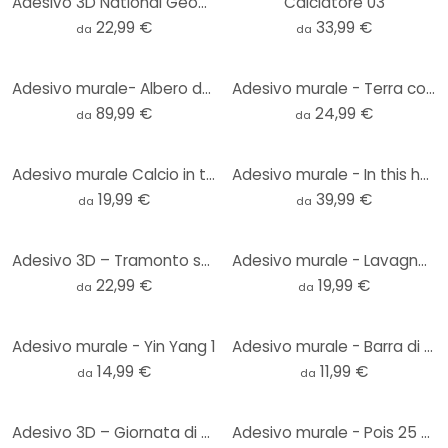
Adesivo 3D National Geographic Tigre
Calciatore 03
22,99 €
33,99 €
da
da
Adesivo murale- Albero della vita XXL
Adesivo murale - Terra completa - Rotondo
89,99 €
24,99 €
da
da
Adesivo murale Calcio in testa
Adesivo murale - In this house...
19,99 €
39,99 €
da
da
Adesivo 3D – Tramonto sulla spiaggia
Adesivo murale - Lavagnetta adesiva
22,99 €
19,99 €
da
da
Adesivo murale - Yin Yang 1
Adesivo murale - Barra di avanzamento
14,99 €
11,99 €
da
da
Adesivo 3D – Giornata di Sole
Adesivo murale - Pois 25 pz.