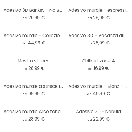
Adesivo 3D Banksy - No Ball Games
Adesivo murale - espressione di suono dei fumetti - BOOM
20,99 €
28,99 €
da
da
Adesivo murale - Collezione di scarpe
Adesivo 3D – Vacanza alle Maldive
44,99 €
28,99 €
da
da
Mostro stanco
Chillout zone 4
28,99 €
16,99 €
da
da
Adesivo murale a strisce retrò (3 pezzi) | colori arcobaleno
Adesivo murale – Blanz – Albero fiorito
99,99 €
49,99 €
da
da
Adesivo murale Arco tondo stretto lilla pastello
Adesivo 3D - Nebula
28,99 €
22,99 €
da
da