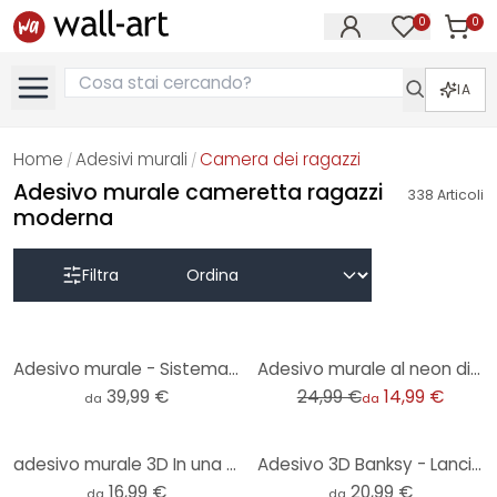
0
0
Articol
Articoli nell
IA
Home
Adesivi murali
Camera dei ragazzi
/
/
Adesivo murale cameretta ragazzi
338
Articoli
moderna
Filtra
-40%
Adesivo murale - Sistema solare
Adesivo murale al neon di Mielu - decorazione luminosa rotonda per gli appassionati di sneaker
39,99 €
24,99 €
14,99 €
da
da
adesivo murale 3D In una galassia lontana lontana
Adesivo 3D Banksy - Lanciatore di fiori
16,99 €
20,99 €
da
da