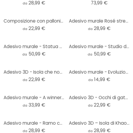
28,99 €
73,99 €
da
Composizione con palloni da calcio
Adesivo murale Rosé stretto ad arco tondo
22,99 €
28,99 €
da
da
Adesivo murale - Statua della Libertà
Adesivo murale - Studio delle proporzioni
50,99 €
50,99 €
da
da
Adesivo 3D - Isola che non c'è
Adesivo murale - Evoluzione
22,99 €
14,99 €
da
da
Adesivo murale - A winner is a dreamer...
Adesivo 3D - Occhi di gatto
33,99 €
22,99 €
da
da
Adesivo murale - Ramo con famiglia di uccelli
Adesivo 3D – Isola di Khao Ta-Pu
28,99 €
28,99 €
da
da