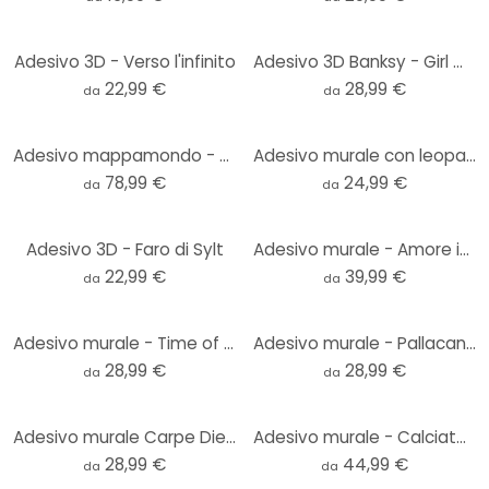
Adesivo 3D - Verso l'infinito
Adesivo 3D Banksy - Girl with the red balloon
22,99 €
28,99 €
da
da
Adesivo mappamondo - Travel the World
Adesivo murale con leopardo nella giungla verde smeraldo - Manovski - Rotondo
78,99 €
24,99 €
da
da
Adesivo 3D - Faro di Sylt
Adesivo murale - Amore in fiore
22,99 €
39,99 €
da
da
Adesivo murale - Time of my Life
Adesivo murale - Pallacanestro 1
28,99 €
28,99 €
da
da
Adesivo murale Carpe Diem 05
Adesivo murale - Calciatore 3
28,99 €
44,99 €
da
da