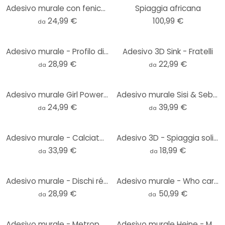
Adesivo murale con fenicotteri e foglie tropicali - Bloomery Decor - Rotondo
Spiaggia africana
24,99 €
100,99 €
da
Adesivo murale - Profilo di Berlino
Adesivo 3D Sink - Fratelli
28,99 €
22,99 €
da
da
Adesivo murale Girl Power retro lettering viola - rotondo
Adesivo murale Sisi & Seb - Succulent
24,99 €
39,99 €
da
da
Adesivo murale - Calciatore 1
Adesivo 3D - Spiaggia solitaria
33,99 €
18,99 €
da
da
Adesivo murale - Dischi rétro
Adesivo murale - Who cares what you are...
28,99 €
50,99 €
da
da
Adesivo murale - Metropolitana parigina
Adesivo murale Heine - Magical Rubik's Cube