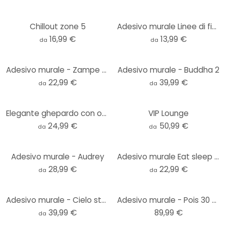
Chillout zone 5
Adesivo murale Linee di fiocco boho unicolore
16,99 €
13,99 €
da
da
Adesivo murale - Zampe di gatto
Adesivo murale - Buddha 2
22,99 €
39,99 €
da
da
Elegante ghepardo con occhiali da sole Adesivo murale - Oltmanns - Rotondo
VIP Lounge
24,99 €
50,99 €
da
da
Adesivo murale - Audrey
Adesivo murale Eat sleep game repeat
28,99 €
22,99 €
da
da
Adesivo murale - Cielo stellato
Adesivo murale - Pois 30 pz.
39,99 €
89,99 €
da