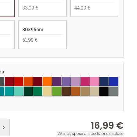
33,99 €
44,99 €
80x95cm
61,99 €
na
igio scuro
rosso scuro
rosso
rosso corallo
borgogna
arancione pastello
viola
lavanda
lilla
fucsia
rosa chiaro
blu scuro
blu brillant
hiaro
 chiaro
u turchese
turchese
menta
verde scuro
verde
crema
verde chiaro
marrone
nocciola
seppia
Beige
nero
grigio
16,99 €
IVA incl., spese di spedizione escluse