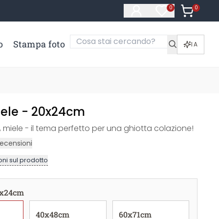
0
Articoli ne
0
Articoli nella li
o
Stampa foto
IA
iele - 20x24cm
, miele - il tema perfetto per una ghiotta colazione!
ecensioni
ni sul prodotto
x24cm
40x48cm
60x71cm