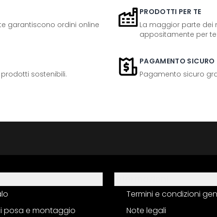
PRODOTTI PER TE
ente garantiscono ordini online
La maggior parte dei n
appositamente per te
PAGAMENTO SICURO
odotti sostenibili.
Pagamento sicuro grazi
Informazioni
alo
Termini e condizioni gen
 di posa e montaggio
Note legali