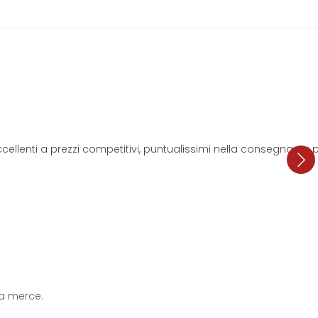
i eccellenti a prezzi competitivi, puntualissimi nella consegna. L
 la merce.