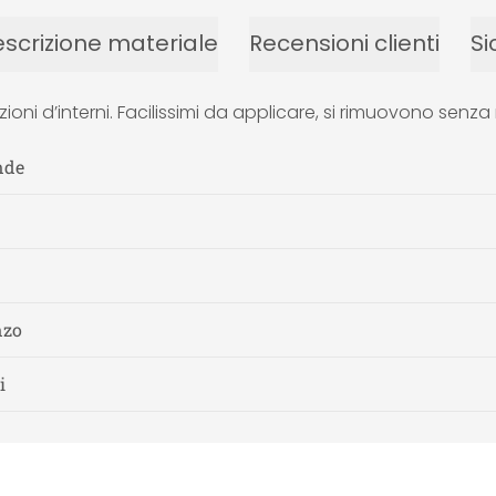
scrizione materiale
Recensioni clienti
Si
zioni d’interni. Facilissimi da applicare, si rimuovono se
nde
nzo
i