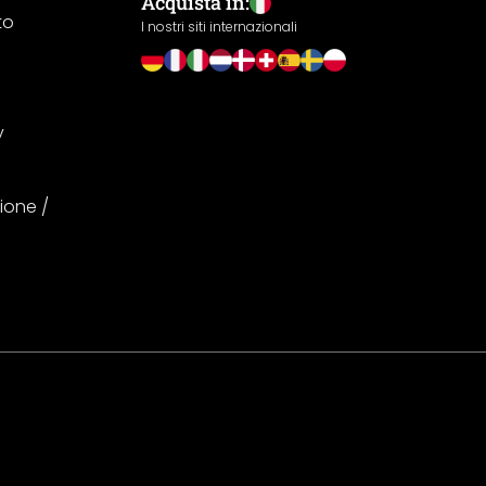
Acquista in:
to
I nostri siti internazionali
y
ione /