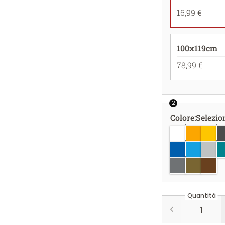
16,99 €
100x119cm
78,99 €
2
Colore
:
Selezio
bianco
giallo oro
giallo
gr
azzurro
azzurro c
grigio
bl
argento
oro
rame
Quantità