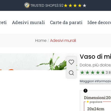
TRUSTED SHOPS
3.92
eti
Adesivi murali
Carte da parati
Idee decor
Home
Adesivi murali
/
Vaso di m
Dolce, più dolce
3
R
Maggiori informazio
1
Dimensioni
:
20
★
popolare
20x24cm