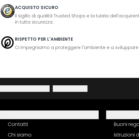
ACQUISTO SICURO
Il sigillo di qualità Trusted Shops e la tutela dell'acquir
in tutta sicurezza.
RISPETTO PER L'AMBIENTE
Ci impegniamo a proteggere l'ambiente e a sviluppare pr
Informativa sulla privacy
·
Diritto di recesso
Aiuto
Servizio
Contatti
Buoni reg
Chi siamo
Istruzioni