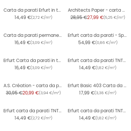
-3%
Carta da parati Erfurt in tessuto non tessuto Basic 101
Architects Paper - carta da parati in TNT verniciabile Pigment Classic colore bianco
14,49 €
28,95 €
27,99 €
(
2,72 €/m²
)
(
5,25 €/m²
)
Carta da parati permanente Erfurt Proteggere 208
Erfurt carta da parati - Sprint 6 rotoli
16,49 €
54,99 €
(
3,09 €/m²
)
(
0,86 €/m²
)
Erfurt Carta da parati in tessuto non tessuto Basic 213
Erfurt carta da parati TNT- cippato - Elegante
16,49 €
14,49 €
(
3,09 €/m²
)
(
1,82 €/m²
)
-32%
A.S. Création - carta da parati in TNT verniciabile Meistervlies Pro Protect 2 colore bianco
Erfurt Basic 403 Carta da parati in tessuto non tessuto testurizzato
30,95 €
20,99 €
17,99 €
(
3,94 €/m²
)
(
3,38 €/m²
)
Erfurt carta da parati TNT- cippato - Rustico
Erfurt carta da parati TNT- cippato Classico
14,49 €
14,49 €
(
2,72 €/m²
)
(
1,82 €/m²
)