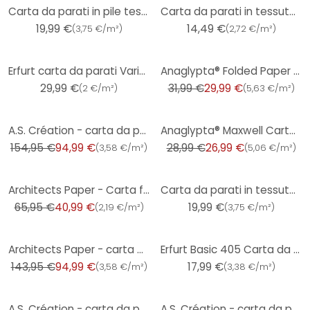
Carta da parati in pile testurizzato Erfurt Premium 504
Carta da parati in tessuto non tessuto Erfurt Basic 100
19,99 €
14,49 €
(
3,75 €/m²
)
(
2,72 €/m²
)
-6%
Erfurt carta da parati Variovlies Brilliant
Anaglypta® Folded Paper Carta da parati di lusso
29,99 €
31,99 €
29,99 €
(
2 €/m²
)
(
5,63 €/m²
)
-39%
-7%
A.S. Création - carta da parati in TNT verniciabile Meistervlies Pro Protect 2 colore bianco
Anaglypta® Maxwell Carta da parati testurizzata di lusso
154,95 €
94,99 €
28,99 €
26,99 €
(
3,58 €/m²
)
(
5,06 €/m²
)
-38%
Architects Paper - Carta fodera 130 g/m² -TNT
Carta da parati in tessuto non tessuto Erfurt Premium 500
65,95 €
40,99 €
19,99 €
(
2,19 €/m²
)
(
3,75 €/m²
)
-34%
Architects Paper - carta da parati in TNT verniciabile Pigment Classic colore bianco
Erfurt Basic 405 Carta da parati in tessuto non tessuto testurizzato
143,95 €
94,99 €
17,99 €
(
3,58 €/m²
)
(
3,38 €/m²
)
-12%
-32%
A.S. Création - carta da parati in TNT verniciabile Meistervlies 4 GO colore bianco
A.S. Création - carta da parati in TNT verniciabile Meistervlies Pro Protect 2 colore bianco