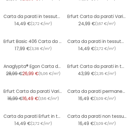
Carta da parati in tessuto non tessuto Erfurt Basic 105
Erfurt Carta da parati Variovlies Plano Super White 20x0,75m
14,49 €
24,99 €
(
2,72 €/m²
)
(
1,67 €/m²
)
Erfurt Basic 406 Carta da parati in tessuto non tessuto testurizzata
Carta da parati in tessuto non tessuto Erfurt Basic 103
17,99 €
14,49 €
(
3,38 €/m²
)
(
2,72 €/m²
)
-7%
Anaglypta® Egon Carta da parati testurizzata di lusso
Erfurt Carta da parati in tessuto non tessuto Premium 25x0,75 m
28,99 €
26,99 €
43,99 €
(
5,06 €/m²
)
(
2,35 €/m²
)
-3%
Erfurt Carta da parati Variovlies Plano Super white 20x0,53 m
Carta da parati permanente Erfurt Protect 207
16,99 €
16,49 €
16,49 €
(
1,56 €/m²
)
(
3,09 €/m²
)
Carta da parati Erfurt in tessuto non tessuto Basic 108
Carta da parati non tessuta Erfurt Proteggi 211
14,49 €
16,49 €
(
2,72 €/m²
)
(
3,09 €/m²
)