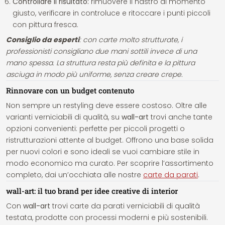
Controllare il risultato:
rimuovere il nastro al momento
giusto, verificare in controluce e ritoccare i punti piccoli
con pittura fresca.
Consiglio da esperti
: con carte molto strutturate, i
professionisti consigliano due mani sottili invece di una
mano spessa. La struttura resta più definita e la pittura
asciuga in modo più uniforme, senza creare crepe.
Rinnovare con un budget contenuto
Non sempre un restyling deve essere costoso. Oltre alle
varianti verniciabili di qualità, su
wall-art
trovi anche tante
opzioni convenienti: perfette per piccoli progetti o
ristrutturazioni attente al budget. Offrono una base solida
per nuovi colori e sono ideali se vuoi cambiare stile in
modo economico ma curato. Per scoprire l’assortimento
completo, dai un’occhiata alle nostre
carte da parati
.
wall-art: il tuo brand per idee creative di interior
Con
wall-art
trovi carte da parati verniciabili di qualità
testata, prodotte con processi moderni e più sostenibili.