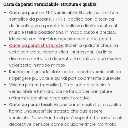
Carta da parati verniciabile: struttura e qualità
Carta da parati in TNT verniciabile:
Stabile, resistente e
semplice da posare. Il TNT si applica con la tecnica
dell’incollaggio a parete: la colla va direttamente sul
muro e i teli si posizionano in modo pulito e preciso.
Ideale se vuoi cambiare spesso colore alle pareti.
Carte da parati strutturate
:
Superfici goffrate che, una
volta verniciate, creano effetti interessanti. Da linee
discrete a motivi più decorativi, la struttura può essere
valorizzata in modo mirato.
Rauhfaser:
Il grande classico tra le carte verniciabili, da
ridipingere più volte e quindi particolarmente durevole.
Velo da pittura (renovlies):
Crea una base liscia, è
verniciabile e funziona come fondo per campiture
uniformi o tecniche decorative creative.
Carte da parati tessili:
Alcune carte tessili di alta qualità
hanno una superficie trattata che può essere
verniciata. Su wall-art trovi però soprattutto carte tessili
decorative pensate come soluzione finale. Controlla