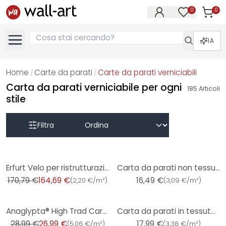
0
0
Articol
Articoli nell
IA
Home
Carte da parati
Carte da parati verniciabili
/
/
Carta da parati verniciabile per ogni
185
Articoli
stile
Filtra
-4%
Erfurt Velo per ristrutturazioni Variovlies Flat 150 g/m² 25x0,75 m scatola (4 rotoli)
Carta da parati non tessuta Erfurt Protect 210
170,79 €
164,69 €
16,49 €
(
2,20 €/m²
)
(
3,09 €/m²
)
-7%
Anaglypta® High Trad Carta da parati testurizzata di lusso
Carta da parati in tessuto non tessuto Erfurt Basic 400
28,99 €
26,99 €
17,99 €
(
5,06 €/m²
)
(
3,38 €/m²
)