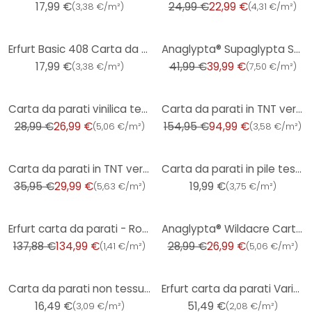
17,99 €
24,99 €
22,99 €
(
3,38 €/m²
)
(
4,31 €/m²
)
-5%
Erfurt Basic 408 Carta da parati in tessuto non tessuto testurizzato
Anaglypta® Supaglypta Spencer carta da parati vittoriana in tessuto non tessuto
17,99 €
41,99 €
39,99 €
(
3,38 €/m²
)
(
7,50 €/m²
)
-7%
-39%
Carta da parati vinilica testurizzata di lusso Anaglypta® Amber
Carta da parati in TNT verniciabile Meistervlies 2020 - bianco
28,99 €
26,99 €
154,95 €
94,99 €
(
5,06 €/m²
)
(
3,58 €/m²
)
-17%
Carta da parati in TNT verniciabile Meistervlies 2020 - bianco
Carta da parati in pile testurizzato Erfurt Premium 505
35,95 €
29,99 €
19,99 €
(
5,63 €/m²
)
(
3,75 €/m²
)
-2%
-7%
Erfurt carta da parati - Romantic 12 rotoli
Anaglypta® Wildacre Carta da parati testurizzata di lusso
137,88 €
134,99 €
28,99 €
26,99 €
(
1,41 €/m²
)
(
5,06 €/m²
)
Carta da parati non tessuta Erfurt Protect 209
Erfurt carta da parati Variovlies Flat
16,49 €
51,49 €
(
3,09 €/m²
)
(
2,08 €/m²
)