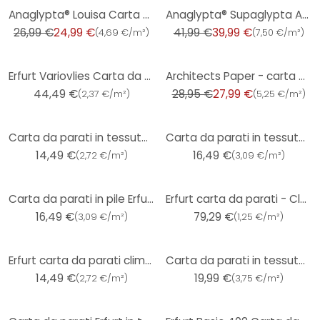
-7%
-5%
Anaglypta® Louisa Carta da parati testurizzata di lusso
Anaglypta® Supaglypta Arazzo in tessuto non tessuto con disegno Inca
26,99 €
24,99 €
41,99 €
39,99 €
(
4,69 €/m²
)
(
7,50 €/m²
)
-3%
Erfurt Variovlies Carta da parati sabbia 25x0,75m
Architects Paper - carta da parati in TNT verniciabile Pigment Classic colore bianco
44,49 €
28,95 €
27,99 €
(
2,37 €/m²
)
(
5,25 €/m²
)
Carta da parati in tessuto non tessuto Erfurt Basic 104
Carta da parati in tessuto non tessuto Erfurt Protect 205
14,49 €
16,49 €
(
2,72 €/m²
)
(
3,09 €/m²
)
Carta da parati in pile Erfurt Protect 203
Erfurt carta da parati - Classico 6 rotoli
16,49 €
79,29 €
(
3,09 €/m²
)
(
1,25 €/m²
)
Erfurt carta da parati climatica Basic 107
Carta da parati in tessuto non tessuto Erfurt Premium 502
14,49 €
19,99 €
(
2,72 €/m²
)
(
3,75 €/m²
)