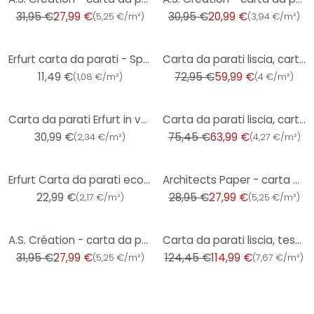
31,95 €
27,99 €
30,95 €
20,99 €
(
5,25 €/m²
)
(
3,94 €/m²
)
-18%
Erfurt carta da parati - Sprint
Carta da parati liscia, carta da parati testurizzata in tessuto non tessuto Bauhaus bianco
11,49 €
72,95 €
59,99 €
(
1,08 €/m²
)
(
4 €/m²
)
-15%
Carta da parati Erfurt in vello liscio Classic 25x0,53 m
Carta da parati liscia, carta da parati testurizzata Bauhaus bianco
30,99 €
75,45 €
63,99 €
(
2,34 €/m²
)
(
4,27 €/m²
)
-3%
Erfurt Carta da parati ecologica in vello liscio Eco Green 20x0,53m
Architects Paper - carta da parati in TNT verniciabile Pigment Classic colore bianco
22,99 €
28,95 €
27,99 €
(
2,17 €/m²
)
(
5,25 €/m²
)
-12%
-8%
A.S. Création - carta da parati in TNT verniciabile Meistervlies Pro Protect 2 colore bianco
Carta da parati liscia, tessuto non tessuto testurizzato Bauhaus bianco
31,95 €
27,99 €
124,45 €
114,99 €
(
5,25 €/m²
)
(
7,67 €/m²
)