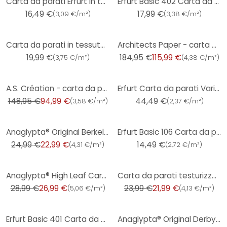
Carta da parati Erfurt in tessuto non tessuto Protect 204
Erfurt Basic 402 Carta da parati in tessuto non tessuto testurizzato
16,49 €
17,99 €
(
3,09 €/m²
)
(
3,38 €/m²
)
-37%
Carta da parati in tessuto non tessuto Erfurt Premium 501
Architects Paper - carta da parati in TNT verniciabile Pigment ECO colore bianco
19,99 €
184,95 €
115,99 €
(
3,75 €/m²
)
(
4,38 €/m²
)
-36%
A.S. Création - carta da parati in TNT verniciabile Meistervlies Pro Protect 2 colore bianco
Erfurt Carta da parati Variovlies Sisal 25x0,75m
148,95 €
94,99 €
44,49 €
(
3,58 €/m²
)
(
2,37 €/m²
)
-8%
Anaglypta® Original Berkeley carta vittoriana
Erfurt Basic 106 Carta da parati in tessuto non tessuto
24,99 €
22,99 €
14,49 €
(
4,31 €/m²
)
(
2,72 €/m²
)
-7%
-8%
Anaglypta® High Leaf Carta da parati testurizzata di lusso
Carta da parati testurizzata di lusso Anaglypta® Argo
28,99 €
26,99 €
23,99 €
21,99 €
(
5,06 €/m²
)
(
4,13 €/m²
)
-8%
Erfurt Basic 401 Carta da parati in tessuto non tessuto testurizzato
Anaglypta® Original Derby Carta da parati in carta vittoriana