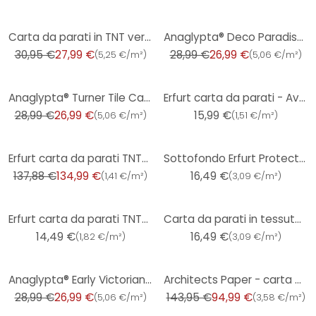
-10%
-7%
Carta da parati in TNT verniciabile Meistervlies 2020 - bianco
Anaglypta® Deco Paradiso Carta da parati di lusso
30,95 €
27,99 €
28,99 €
26,99 €
(
5,25 €/m²
)
(
5,06 €/m²
)
-7%
Anaglypta® Turner Tile Carta da parati testurizzata di lusso
Erfurt carta da parati - Avantgarde
28,99 €
26,99 €
15,99 €
(
5,06 €/m²
)
(
1,51 €/m²
)
-2%
Erfurt carta da parati TNT- cippato - Elegante
Sottofondo Erfurt Protect 200
137,88 €
134,99 €
16,49 €
(
1,41 €/m²
)
(
3,09 €/m²
)
Erfurt carta da parati TNT- cippato - Viva
Carta da parati in tessuto non tessuto Erfurt Basic 214
14,49 €
16,49 €
(
1,82 €/m²
)
(
3,09 €/m²
)
-7%
-34%
Anaglypta® Early Victorian Carta da parati testurizzata di lusso
Architects Paper - carta da parati in TNT verniciabile Pigment Classic colore bianco
28,99 €
26,99 €
143,95 €
94,99 €
(
5,06 €/m²
)
(
3,58 €/m²
)