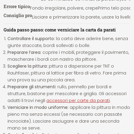
Errore tipico
Fondo irregolare, polvere, crepe
Primo telo posat
Consiglio pro
Lisciare e primerizzare la parete, usare la livella
Guida passo passo: come verniciare la carta da parati
Controllare il supporto:
la carta deve aderire bene, senza
giunte staccate, bordi sollevati o bolle.
Preparare l’area:
coprire i mobili, proteggere il pavimento,
mascherare i bordi con nastro da pittore.
Scegliere la pittura:
pittura a dispersione per TNT o
Rauhfaser, pittura al lattice per fibra di vetro. Fare prima
una prova su una piccola area.
Preparare gli strumenti:
rullo, pennello per bordi e
strutture, bastone per mescolare e griglia. Gli accessori
adatti li trovi negli
accessori per carte da parati
.
Verniciare in modo uniforme:
applicare la pittura in modo
pieno ma senza eccessi (se necessario con passate
incrociate). Lasciare asciugare e dare una seconda
mano se serve.