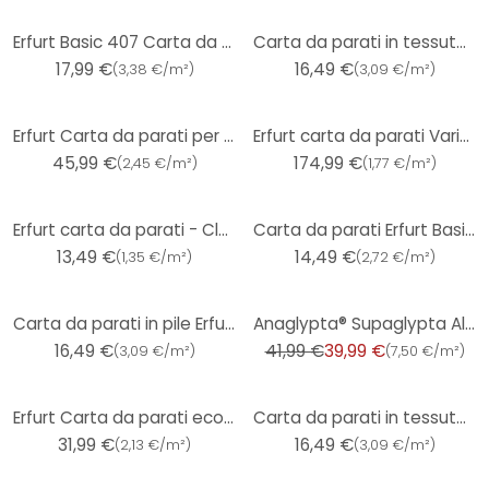
Erfurt Basic 407 Carta da parati in tessuto non tessuto testurizzato
Carta da parati in tessuto non tessuto Erfurt Protect 206
17,99 €
16,49 €
(
3,38 €/m²
)
(
3,09 €/m²
)
Erfurt Carta da parati per ristrutturazioni Variovlies Flat 150 g/m² 25x0,75m
Erfurt carta da parati Variovlies Flat - 4 rotoli
45,99 €
174,99 €
(
2,45 €/m²
)
(
1,77 €/m²
)
Erfurt carta da parati - Classico
Carta da parati Erfurt Basic 102
13,49 €
14,49 €
(
1,35 €/m²
)
(
2,72 €/m²
)
-5%
Carta da parati in pile Erfurt Climatronic Protect 201
Anaglypta® Supaglypta Alfred carta da parati in tessuto non tessuto arazzo barocco
16,49 €
41,99 €
39,99 €
(
3,09 €/m²
)
(
7,50 €/m²
)
Erfurt Carta da parati ecologica in pile liscio Eco Green 20x0,75m
Carta da parati in tessuto non tessuto Erfurt Protect 212
31,99 €
16,49 €
(
2,13 €/m²
)
(
3,09 €/m²
)