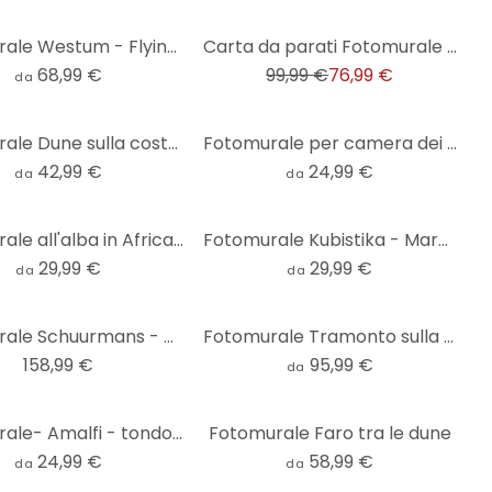
-23%
Fotomurale Westum - Flying into the waves
Carta da parati Fotomurale tramonto rosa blu - Carta da parati in tessuto non tessuto 3,75 m x 2,50
68,99 €
99,99 €
76,99 €
da
Fotomurale Dune sulla costa olandese - Zwart
Fotomurale per camera dei bambini barriera corallina in laguna blu - DigitalArtsi - Rotondo - autoad
42,99 €
24,99 €
da
da
Fotomurale all'alba in Africa - Hugonnard - Round - carta da parati in tessuto non tessuto/carta da
Fotomurale Kubistika - Mare aperto tondo - carta da parati in tessuto non tessuto/carta da parati in
29,99 €
29,99 €
da
da
Fotomurale Schuurmans - Dune 384x260 cm
Fotomurale Tramonto sulla spiaggia
158,99 €
95,99 €
da
Fotomurale- Amalfi - tondo - carta da parati in tessuto non tessuto/carta da parati in tessuto non
Fotomurale Faro tra le dune
24,99 €
58,99 €
da
da