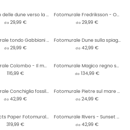
Sentiero delle dune verso la spiaggia - Fotomurale - Hobday - Rotonda - carta da parati in tessuto n
Fotomurale Fredriksson - Onde - tondo - carta da parati in tessuto non tessuto/carta da parati in te
29,99 €
29,99 €
da
da
Fotomurale tondo Gabbiani sulla spiaggia - SpaceFrog Designs - carta da parati in tessuto non tessut
Fotomurale Dune sulla spiaggia - 1X Studio
29,99 €
42,99 €
da
da
Fotomurale Colombo - Il mondo sottomarino
Fotomurale Magico regno sottomarino delle sirene - Oliver Robins
116,99 €
134,99 €
da
Fotomurale Conchiglia fossile - Shot-by-Clint
Fotomurale Pietre sul mare - Rotondo - carta da parati in tessuto non tessuto/carta da parati in tes
42,99 €
24,99 €
da
da
Architects Paper Fotomurale - Atelier 47 Spiaggia di notte
Fotomurale Rivers - Sunset Swim
319,99 €
42,99 €
da