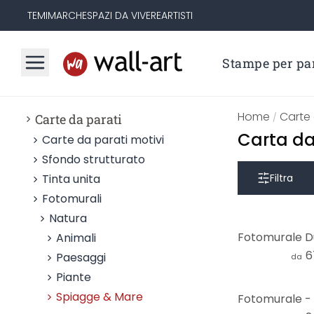
TEMI
MARCHE
SPAZI DA VIVERE
ARTISTI
Stampe per par
Home
Carte 
Carte da parati
/
Carta da
Carte da parati motivi
Sfondo strutturato
Tinta unita
Filtra
Fotomurali
Natura
Animali
6
Paesaggi
da
Piante
Spiagge & Mare