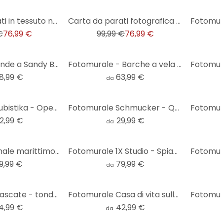
-23%
Carta da parati in tessuto non tessuto Fotomurale blu beige - 3,75 x 2,50 m - Carta da parati in tes
Carta da parati fotografica Fotomurale con dune azzurro beige - 3,75 x 2,50 m - Carta da parati in t
€
76,99 €
99,99 €
76,99 €
Fotomurale Onde a Sandy Bay - Hobday
Fotomurale - Barche a vela nel porto
8,99 €
63,99 €
da
Fotomurale Kubistika - Open Lake
Fotomurale Schmucker - Quiete - tondo - carta da parati in tessuto non tessuto/carta da parati in te
2,99 €
29,99 €
da
Paesaggio dunale marittimo Fotomurale sul Mare del Nord - Annie - Rotonda - carta da parati in tessu
Fotomurale 1X Studio - Spiaggia di sabbia
9,99 €
79,99 €
da
Fotomurale Cascate - tondo - carta da parati in tessuto non tessuto/carta da parati in tessuto non t
Fotomurale Casa di vita sulla spiaggia - Rivers
4,99 €
42,99 €
da