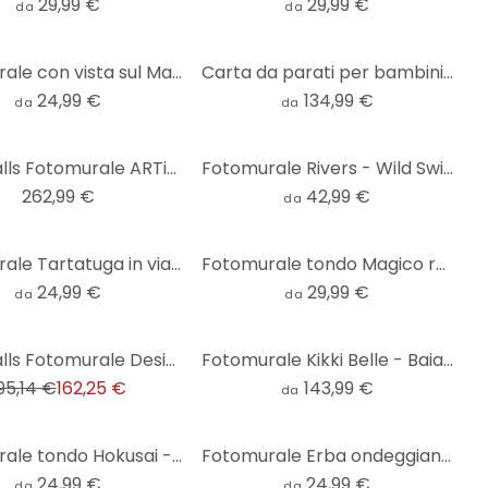
29,99 €
29,99 €
da
da
Fotomurale con vista sul Mar Baltico - rotondo - carta da parati in tessuto non tessuto/carta da par
Carta da parati per bambini avventura subacquea con animali marini - blu - Oliver Robins
24,99 €
134,99 €
da
da
Livingwalls Fotomurale ARTist -Underwater
Fotomurale Rivers - Wild Swim
262,99 €
42,99 €
da
Fotomurale Tartatuga in viaggio - tondo - carta da parati in tessuto non tessuto/carta da parati in
Fotomurale tondo Magico regno sottomarino delle sirene - Oliver Robins - carta da parati in tessuto
24,99 €
29,99 €
da
da
Livingwalls Fotomurale Designwalls - Il faro
Fotomurale Kikki Belle - Baia dei Pirati
95,14 €
162,25 €
143,99 €
da
Fotomurale tondo Hokusai - La grande onda - carta da parati in tessuto non tessuto/carta da parati i
Fotomurale Erba ondeggiante - tondo - carta da parati in tessuto non tessuto/carta da parati in tess
24,99 €
24,99 €
da
da