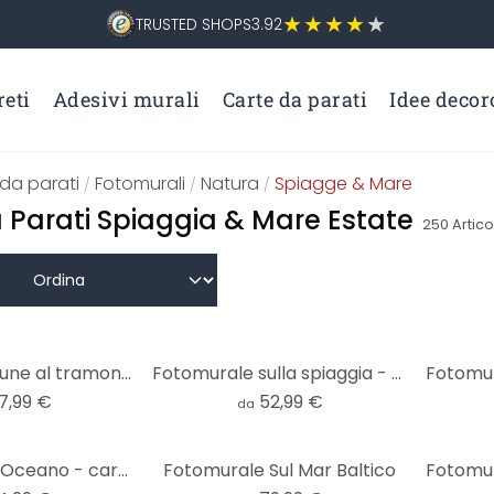
TRUSTED SHOPS
3.92
eti
Adesivi murali
Carte da parati
Idee decor
da parati
Fotomurali
Natura
Spiagge & Mare
/
/
/
 Parati Spiaggia & Mare Estate
250
Artico
Fotomurale Dune al tramonto
Fotomurale sulla spiaggia - tramonto sulla spiaggia e sul mare - Sisi & Seb
7,99 €
52,99 €
da
Fotomurale - Oceano - carta da parati in tessuto non tessuto/carta da parati in tessuto non tessuto
Fotomurale Sul Mar Baltico