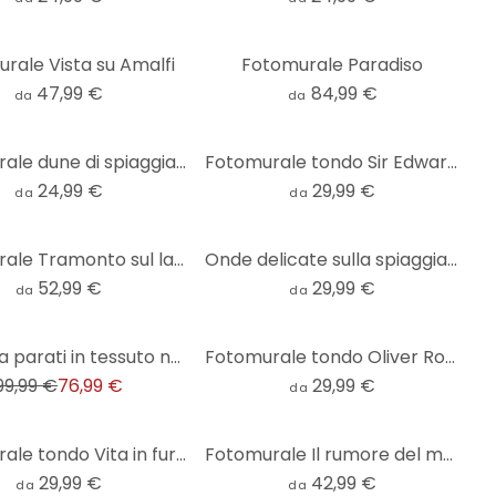
rale Vista su Amalfi
Fotomurale Paradiso
47,99 €
84,99 €
da
da
Fotomurale dune di spiaggia - rotondo - carta da parati in tessuto non tessuto/carta da parati in te
Fotomurale tondo Sir Edward - Abitante del corallo - carta da parati in tessuto non tessuto/carta da
24,99 €
29,99 €
da
da
Fotomurale Tramonto sul lago
Onde delicate sulla spiaggia - Sisi & Seb - Fotomurale rotondo - carta da parati in tessuto non tess
52,99 €
29,99 €
da
da
Carta da parati in tessuto non tessuto Fotomurale detto beige blu - 3,75 x 2,50 m - Carta da parati
Fotomurale tondo Oliver Robins - Friends Underwater - carta da parati in tessuto non tessuto/carta d
99,99 €
76,99 €
29,99 €
da
Fotomurale tondo Vita in furgone - vacanza al mare - Rivers - carta da parati in tessuto non tessuto
Fotomurale Il rumore del mare - 1X Studio
29,99 €
42,99 €
da
da