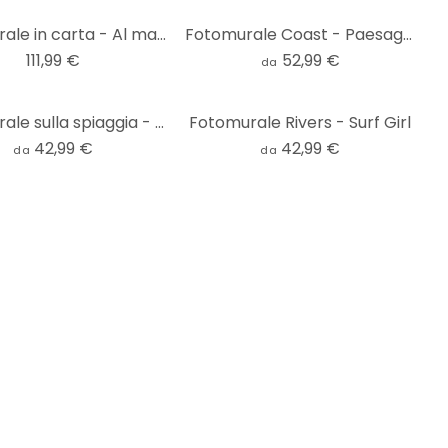
Fotomurale in carta - Al mare
Fotomurale Coast - Paesaggio di dune sul Mare del Nord - Annie
111,99 €
52,99 €
da
Fotomurale sulla spiaggia - palme tropicali sulla spiaggia - Sisi & Seb
Fotomurale Rivers - Surf Girl
42,99 €
42,99 €
da
da