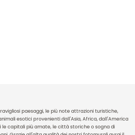
igliosi paesaggi, le più note attrazioni turistiche,
animali esotici provenienti dall'Asia, Africa, dall'America
i le capitali più amate, le città storiche o sogna di
ni. Grazie all'alta qualità dei nostri fotomurali avrai il