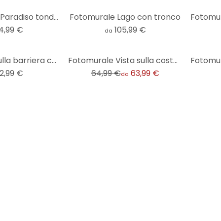
Fotomurale - Paradiso tondo - carta da parati in tessuto non tessuto/carta da parati in tessuto non
Fotomurale Lago con tronco
4,99 €
105,99 €
da
-2%
Fotomurale sulla barriera corallina nella laguna blu - DigitalArtsi
Fotomurale Vista sulla costa - Sisi & Seb
2,99 €
64,99 €
63,99 €
da