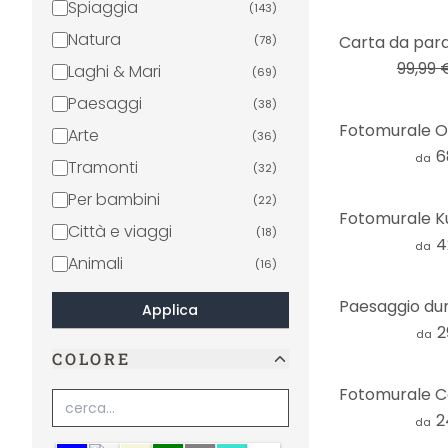
Spiaggia
(
143
)
-23%
Natura
(
78
)
99,99 
Laghi & Mari
(
69
)
Paesaggi
(
38
)
Arte
(
36
)
6
da
Tramonti
(
32
)
Per bambini
(
22
)
Città e viaggi
(
18
)
4
da
Animali
(
16
)
Palme
(
15
)
Applica
Marittimo
(
15
)
2
da
COLORE
Benessere
(
7
)
Retrò & Vintage
(
5
)
2
Sport
da
(
4
)