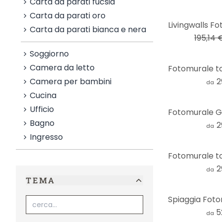
Carta da parati fucsia
Carta da parati oro
-17%
Carta da parati bianca e nera
195,14 
Soggiorno
Camera da letto
Camera per bambini
2
da
Cucina
Ufficio
Bagno
2
da
Ingresso
2
da
TEMA
5
da