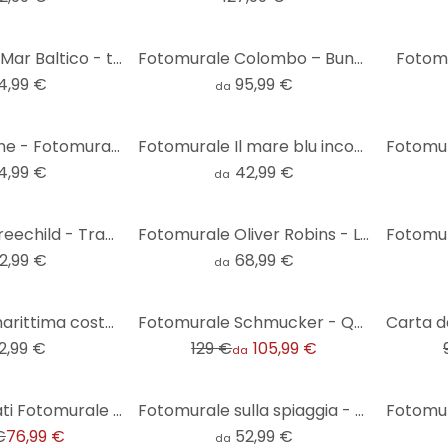
Fotomurale - Mar Baltico - tondo - carta da parati in tessuto non tessuto/carta da parati in tessuto
Fotomurale Colombo – Bungalow alle Maldive
Fotomu
4,99 €
95,99 €
da
Faro tra le dune - Fotomurale rotondo - carta da parati in tessuto non tessuto/carta da parati in te
Fotomurale Il mare blu incontra il cielo rosa in Grecia - Sisi & Seb
4,99 €
42,99 €
da
Fotomurale Treechild - Tramonto sulle dune
Fotomurale Oliver Robins - L'Arca di Noè
2,99 €
68,99 €
da
-18%
-23%
Fotomurale marittima costa spiaggia all'alba in Africa - Hugonnard
Fotomurale Schmucker - Quiete
2,99 €
129 €
105,99 €
da
Carta da parati Fotomurale tramonto beige viola - 3,75 x 2,50 m - Carta da parati in tessuto non tes
Fotomurale sulla spiaggia - Onde delicate sulla spiaggia - Sisi & Seb
€
76,99 €
52,99 €
da