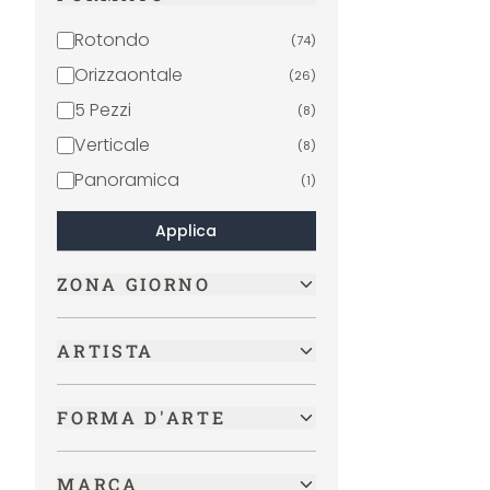
Religione e cultura
(
1
)
Rotondo
(
74
)
Orizzaontale
(
26
)
5 Pezzi
(
8
)
Verticale
(
8
)
Panoramica
(
1
)
Applica
ZONA GIORNO
ARTISTA
FORMA D'ARTE
MARCA