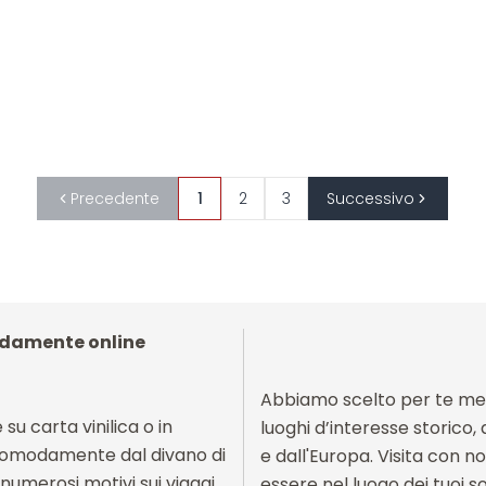
Precedente
1
2
3
Successivo
odamente online
Abbiamo scelto per te merav
su carta vinilica o in
luoghi d’interesse storico, 
 comodamente dal divano di
e dall'Europa. Visita con no
 numerosi motivi sui viaggi
essere nel luogo dei tuoi sog