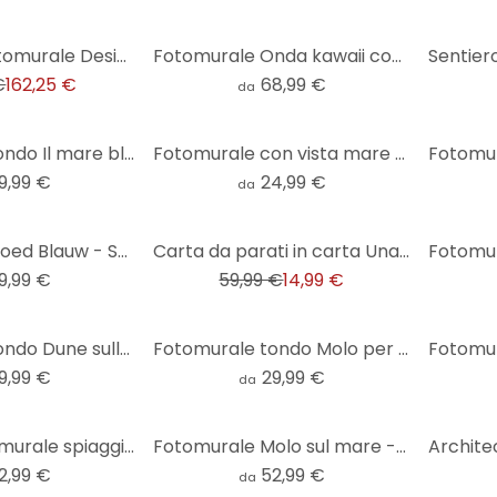
Livingwalls Fotomurale Designwalls - Spiaggia
Fotomurale Onda kawaii con arcobaleno e Monte Fuji
€
162,25 €
68,99 €
da
Fotomurale tondo Il mare blu incontra il cielo rosa in Grecia - Sisi & Seb - carta da parati in tess
Fotomurale con vista mare - rotondo - carta da parati in tessuto non tessuto/carta da parati in tess
9,99 €
24,99 €
da
-75%
Fotomurale Goed Blauw - Sott'acqua - tondo - carta da parati in tessuto non tessuto/carta da parati
Carta da parati in carta Una giornata perfetta
9,99 €
59,99 €
14,99 €
Fotomurale tondo Dune sulla costa olandese - Zwart - carta da parati in tessuto non tessuto/carta da
Fotomurale tondo Molo per la spiaggia - 1X Studio - carta da parati in tessuto non tessuto/carta da
9,99 €
29,99 €
da
Spiaggia Fotomurale spiaggia di palme nei mari del sud - Colombo
Fotomurale Molo sul mare - Sisi & Seb
2,99 €
52,99 €
da