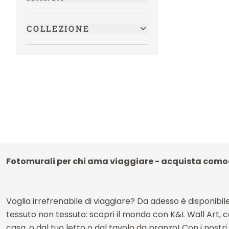
COLLEZIONE
Fotomurali per chi ama viaggiare - acquista com
Voglia irrefrenabile di viaggiare? Da adesso è disponibile 
tessuto non tessuto: scopri il mondo con K&L Wall Art,
casa, o dal tuo letto o dal tavolo da pranzo! Con i nostri