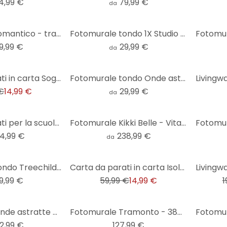
4,99 €
79,99 €
da
Fotomurale romantico - tramonto sulla spiaggia e sul mare - Sisi & Seb - Round - carta da parati in
Fotomurale tondo 1X Studio - Via per la spiaggia - carta da parati in tessuto non tessuto/carta da p
9,99 €
29,99 €
da
Carta da parati in carta Sognando le Maldive
Fotomurale tondo Onde astratte nella luce del tramonto - Alpenglow Workshop - carta da parati in tes
 €
14,99 €
29,99 €
da
Carta da parati per la scuola materna - Balene e i loro amici nel mondo sottomarino - Oliver Robins
Fotomurale Kikki Belle - Vita marina
34,99 €
238,99 €
da
-75%
-17%
Fotomurale tondo Treechild - Tramonto sulle dune - carta da parati in tessuto non tessuto/carta da p
Carta da parati in carta Isola tropicale
9,99 €
59,99 €
14,99 €
1
Fotomurale Onde astratte nella luce del tramonto - Alpenglow Workshop
Fotomurale Tramonto - 384x260 cm
2,99 €
127,99 €