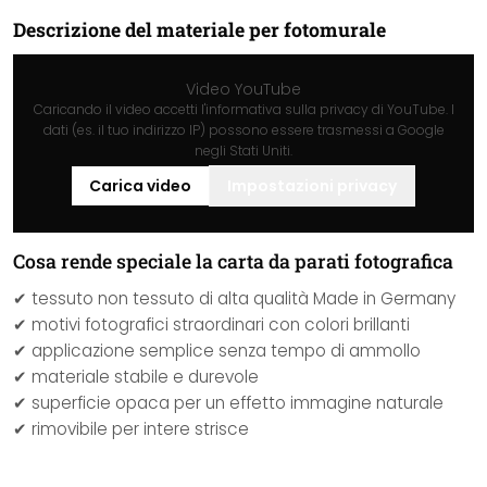
Descrizione del materiale per fotomurale
Video YouTube
Caricando il video accetti l'informativa sulla privacy di YouTube. I
dati (es. il tuo indirizzo IP) possono essere trasmessi a Google
negli Stati Uniti.
Carica video
Impostazioni privacy
Cosa rende speciale la carta da parati fotografica
✔ tessuto non tessuto di alta qualità Made in Germany
✔ motivi fotografici straordinari con colori brillanti
✔ applicazione semplice senza tempo di ammollo
✔ materiale stabile e durevole
✔ superficie opaca per un effetto immagine naturale
✔ rimovibile per intere strisce