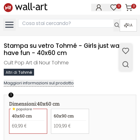
0
0
Articol
Articoli nell
IA
Stampa su vetro Tohmé - Girls just wann
have fun - 40x60 cm
Cult Pop Art di Nour Tohme
Altri di
Tohmé
Maggiori informazioni sul prodotto
1
Dimensioni
:
40x60 cm
★
popolare
40x60 cm
60x90 cm
69,99 €
109,99 €