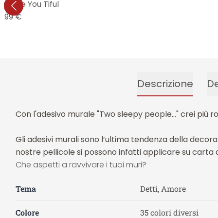
e - Be You Tiful
6,99 €
Descrizione
De
Con l'adesivo murale "Two sleepy people..." crei più r
Gli adesivi murali sono l’ultima tendenza della decor
nostre pellicole si possono infatti applicare su carta 
Che aspetti a ravvivare i tuoi muri?
Tema
Detti, Amore
Colore
35 colori diversi