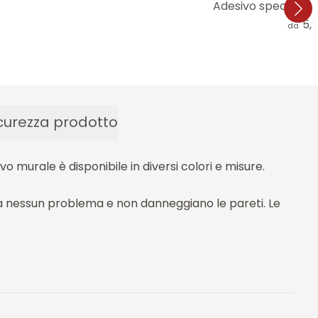
Adesivo specchio 
5,
da
curezza prodotto
 murale è disponibile in diversi colori e misure.
enza nessun problema e non danneggiano le pareti. Le