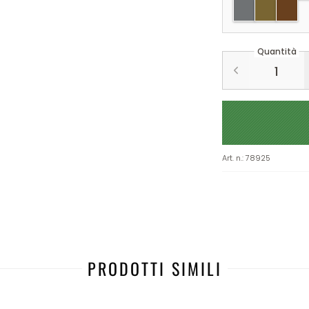
argento
oro
rame
Quantità
Art. n.
:
78925
PRODOTTI SIMILI