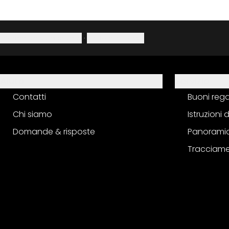
Informativa sulla privacy
·
Diritto di recesso
Aiuto
Servizio
Contatti
Buoni reg
Chi siamo
Istruzioni
Domande & risposte
Panoramic
Tracciame