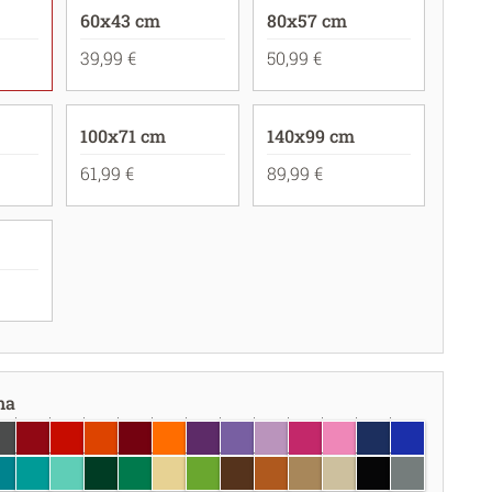
60x43 cm
80x57 cm
39,99 €
50,99 €
100x71 cm
140x99 cm
61,99 €
89,99 €
na
igio scuro
rosso scuro
rosso
rosso corallo
borgogna
arancione pastello
viola
lavanda
lilla
fucsia
rosa chiaro
blu scuro
blu brillant
hiaro
 chiaro
u turchese
turchese
menta
verde scuro
verde
crema
verde chiaro
marrone
nocciola
seppia
Beige
nero
grigio