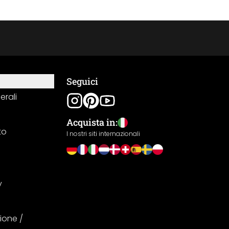
Seguici
erali
Acquista in:
to
I nostri siti internazionali
y
ione /