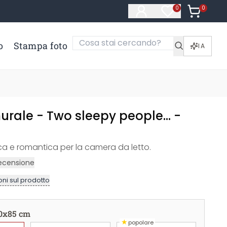
0
Articoli ne
0
Articoli nella li
o
Stampa foto
IA
rale - Two sleepy people... -
ca e romantica per la camera da letto.
ecensione
ni sul prodotto
0x85 cm
★
popolare