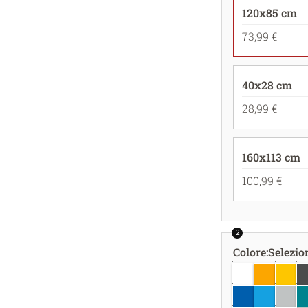
120x85 cm
73,99 €
40x28 cm
28,99 €
160x113 cm
100,99 €
2
Colore
:
Selezio
bianco
giallo oro
giallo
gr
azzurro
azzurro c
grigio
bl