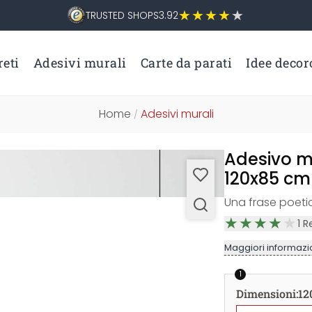
TRUSTED SHOPS
3.92
eti
Adesivi murali
Carte da parati
Idee decor
Home
Adesivi murali
/
Adesivo mu
120x85 cm
Una frase poeti
1
R
Maggiori informazio
1
Dimensioni
:
12