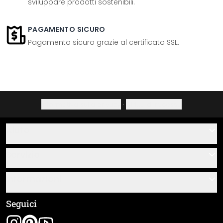
sviluppare prodotti sostenibili.
PAGAMENTO SICURO
Pagamento sicuro grazie al certificato SSL.
Informativa sulla privacy
·
Diritto di recesso
Aiuto
Contatti
Servizio
Chi siamo
Buoni regalo
Informazioni
Domande & risposte
Istruzioni di posa e montaggio
Termini e condizioni generali
Seguici
Panoramica dei materiali
Note legali