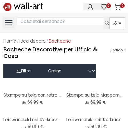
0
0
Articol
Articoli nell
IA
Home
Idee decoro
Bacheche
/
/
Bacheche Decorative per Ufficio &
7
Articoli
Casa
Filtra
Stampe su tela con retro a spilla - Mappa topografica del mondo
Stampa su tela Mappamondo - Shabby
69,99 €
69,99 €
da
da
Leinwandbild mit Korkrückwand - Holzpaneele 02
Leinwandbild mit Korkrückwand - Weltkarte - Waterc
59,99 €
59,99 €
da
da