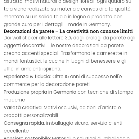
astratta, motivi naturali o design floreali: ogni quadro su
tela viene realizzato su materiale canvas di alta qualità,
montato su un solido telaio in legno e prodotto con
grande cura per i dettagli – made in Germany.
Decorazioni da parete – La creatività non conosce limiti
Dai wall sticker alle lettere 3D, dagli orologi da parete agli
oggetti decorativi – le nostre decorazioni da parete
creano accenti speciali. Trasformano le camerette in
mondi fantastici, le cucine in luoghi di benessere e gli
uffici in ambienti ispiranti.
Esperienza & fiducia:
Oltre 15 anni di successo nell'e-
commerce per la decorazione pareti
Produzione propria in Germania
con tecniche di stampa
moderne
Varietà creativa:
Motivi esclusivi, edizioni d'artista e
prodotti personalizzabili
Consegna rapida
, imballaggio sicuro, servizio clienti
eccellente
Pensiero sostenibile:
Materiali e soluzioni di imballaggio