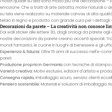
I nostri quadri su tela sono molto più che decorazione – 
emozione. Che si tratti di arte astratta, motivi naturali o d
su tela viene realizzato su materiale canvas di alta quali
telaio in legno e prodotto con grande cura per i dettagl
Decorazioni da parete – La creatività non conosce lim
Dai wall sticker alle lettere 3D, dagli orologi da parete agli
nostre decorazioni da parete creano accenti speciali. Tr
mondi fantastici, le cucine in luoghi di benessere e gli uffic
Esperienza & fiducia:
Oltre 15 anni di successo nell'e-co
pareti
Produzione propria in Germania
con tecniche di stampa
Varietà creativa:
Motivi esclusivi, edizioni d'artista e prodo
Consegna rapida
, imballaggio sicuro, servizio clienti ecce
Pensiero sostenibile:
Materiali e soluzioni di imballaggio ris