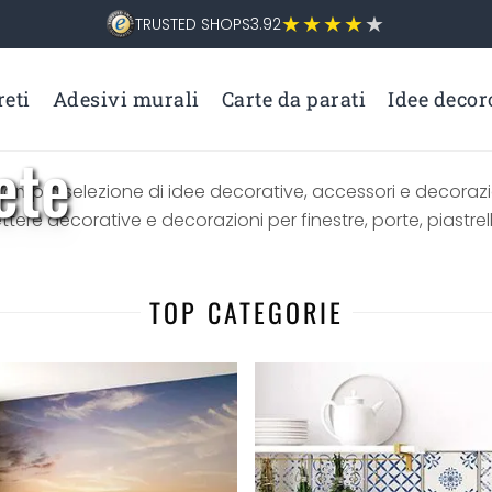
TRUSTED SHOPS
3.92
eti
Adesivi murali
Carte da parati
Idee decor
ete
n'ampia selezione di idee decorative, accessori e decoraz
ettere decorative e decorazioni per finestre, porte, piastrel
TOP CATEGORIE