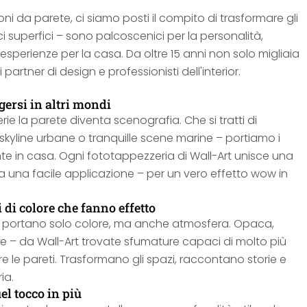
ni da parete, ci siamo posti il compito di trasformare gli
ici superfici – sono palcoscenici per la personalità,
 esperienze per la casa. Da oltre 15 anni non solo migliaia
rtner di design e professionisti dell'interior.
ersi in altri mondi
ie la parete diventa scenografia. Che si tratti di
 skyline urbane o tranquille scene marine – portiamo i
te in casa. Ogni fototappezzeria di Wall-Art unisce una
 a una facile applicazione – per un vero effetto wow in
 di colore che fanno effetto
on portano solo colore, ma anche atmosfera. Opaca,
nte – da Wall-Art trovate sfumature capaci di molto più
 le pareti. Trasformano gli spazi, raccontano storie e
ia.
el tocco in più