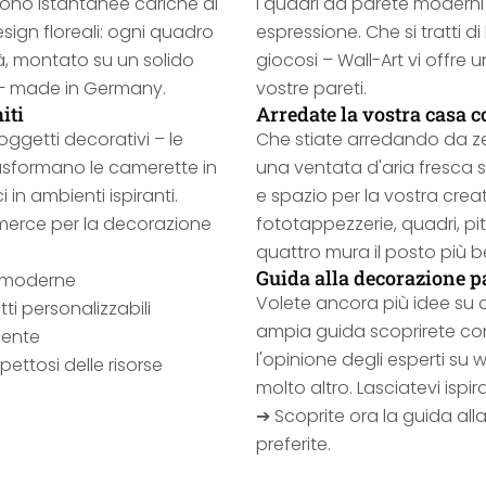
sono istantanee cariche di
I quadri da parete moderni 
esign floreali: ogni quadro
espressione. Che si tratti di
tà, montato su un solido
giocosi – Wall-Art vi offre 
i – made in Germany.
vostre pareti.
iti
Arredate la vostra casa c
 oggetti decorativi – le
Che stiate arredando da ze
asformano le camerette in
una ventata d'aria fresca su
i in ambienti ispiranti.
e spazio per la vostra creat
mmerce per la decorazione
fototappezzerie, quadri, pi
quattro mura il posto più b
Guida alla decorazione pa
 moderne
Volete ancora più idee su c
tti personalizzabili
ampia guida scoprirete consigl
llente
l'opinione degli esperti su w
pettosi delle risorse
molto altro. Lasciatevi ispir
➔ Scoprite ora la guida alla
preferite.