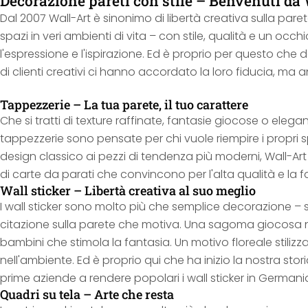
Decorazione pareti con stile – Benvenuti da
Dal 2007 Wall-Art è sinonimo di libertà creativa sulla par
spazi in veri ambienti di vita – con stile, qualità e un occh
l'espressione e l'ispirazione. Ed è proprio per questo che 
di clienti creativi ci hanno accordato la loro fiducia, ma 
Tappezzerie – La tua parete, il tuo carattere
Che si tratti di texture raffinate, fantasie giocose o elega
tappezzerie sono pensate per chi vuole riempire i propri spa
design classico ai pezzi di tendenza più moderni, Wall-Ar
di carte da parati che convincono per l'alta qualità e la f
Wall sticker – Libertà creativa al suo meglio
I wall sticker sono molto più che semplice decorazione –
citazione sulla parete che motiva. Una sagoma giocosa 
bambini che stimola la fantasia. Un motivo floreale stilizz
nell'ambiente. Ed è proprio qui che ha inizio la nostra stori
prime aziende a rendere popolari i wall sticker in Germani
Quadri su tela – Arte che resta