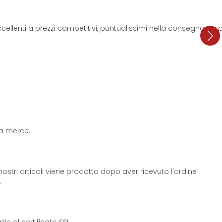
i eccellenti a prezzi competitivi, puntualissimi nella consegna. L
 la merce.
ostri articoli viene prodotto dopo aver ricevuto l'ordine
.