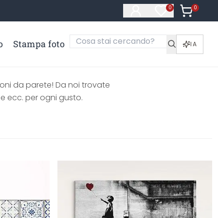
0
Articoli ne
0
Articoli nella li
o
Stampa foto
IA
ioni da parete! Da noi trovate
le ecc. per ogni gusto.