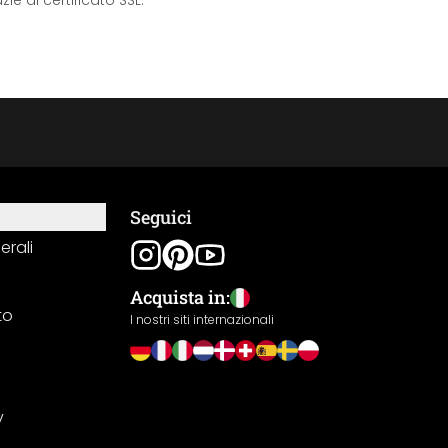
e al certificato SSL.
Seguici
erali
Acquista in:
to
I nostri siti internazionali
y