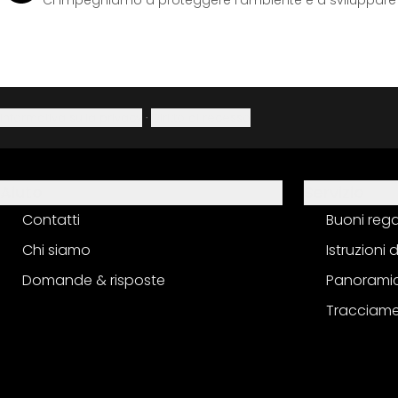
Ci impegniamo a proteggere l'ambiente e a sviluppare pr
Informativa sulla privacy
·
Diritto di recesso
Aiuto
Servizio
Contatti
Buoni reg
Chi siamo
Istruzioni
Domande & risposte
Panoramic
Tracciame