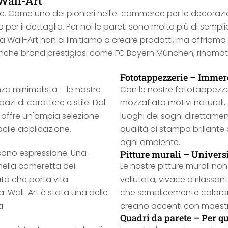
 Wall-Art
ete. Come uno dei pionieri nell'e-commerce per le decorazio
io per il dettaglio. Per noi le pareti sono molto più di sempl
da Wall-Art non ci limitiamo a creare prodotti, ma offriamo
anche brand prestigiosi come FC Bayern München, rinomati pa
Fototappezzerie – Immerg
nza minimalista – le nostre
Con le nostre fototappezzer
zi di carattere e stile. Dal
mozzafiato motivi naturali,
t offre un'ampia selezione
luoghi dei sogni direttamen
acile applicazione.
qualità di stampa brillante
ogni ambiente.
 sono espressione. Una
Pitture murali – Universi
nella cameretta dei
Le nostre pitture murali n
ato che porta vita
vellutata, vivace o rilassa
a: Wall-Art è stata una delle
che semplicemente colorare
a.
creano accenti con maestr
Quadri da parete – Per qu