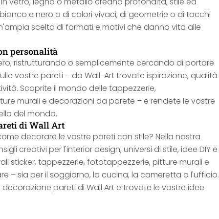
in vetro, legno o metallo creano profondità, stile ed
 bianco e nero o di colori vivaci, di geometrie o di tocchi
un'ampia scelta di formati e motivi che danno vita alle
on personalità
ro, ristrutturando o semplicemente cercando di portare
lle vostre pareti – da Wall-Art trovate ispirazione, qualità
ività. Scoprite il mondo delle tappezzerie,
tture murali e decorazioni da parete – e rendete le vostre
ello del mondo.
reti di Wall Art
ome decorare le vostre pareti con stile? Nella nostra
i creativi per l'interior design, universi di stile, idee DIY e
all sticker, tappezzerie, fototappezzerie, pitture murali e
are – sia per il soggiorno, la cucina, la cameretta o l'ufficio.
 decorazione pareti di Wall Art e trovate le vostre idee