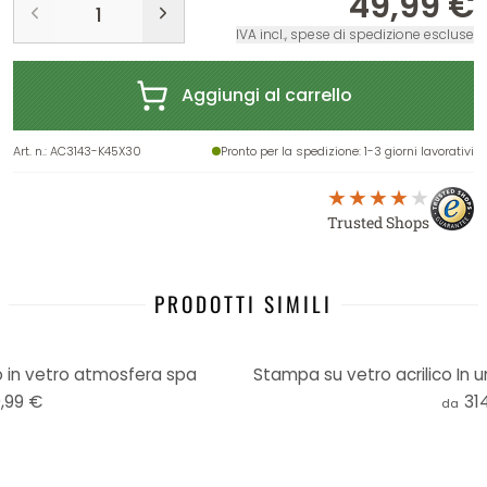
49,99 €
IVA incl., spese di spedizione escluse
Aggiungi al carrello
Art. n.
:
AC3143-K45X30
Pronto per la spedizione
: 1-3 giorni lavorativi
Trusted Shops
PRODOTTI SIMILI
o in vetro atmosfera spa
Stampa su vetro acrilico In u
,99 €
31
da