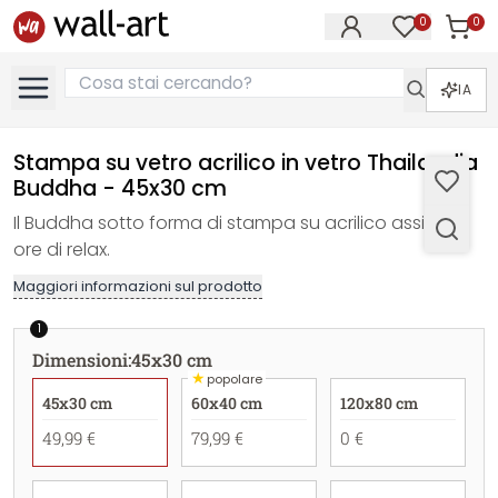
0
0
Articol
Articoli nell
IA
Stampa su vetro acrilico in vetro Thailandia
Buddha - 45x30 cm
Il Buddha sotto forma di stampa su acrilico assicura
ore di relax.
Maggiori informazioni sul prodotto
1
Dimensioni
:
45x30 cm
★
popolare
45x30 cm
60x40 cm
120x80 cm
49,99 €
79,99 €
0 €