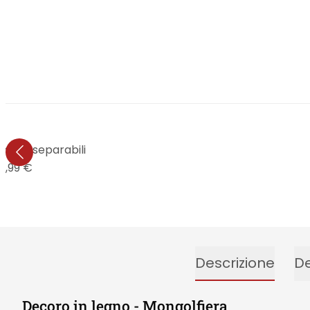
no - Inseparabili
0,99 €
Descrizione
De
Decoro in legno - Mongolfiera