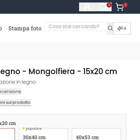
0
Articoli ne
0
Articoli nella li
o
Stampa foto
IA
legno - Mongolfiera - 15x20 cm
zione in legno
ecensione
ni sul prodotto
x20 cm
★
popolare
30x40 cm
40x53 cm