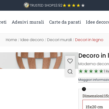
TRUSTED SHOPS
3.92
eti
Adesivi murali
Carte da parati
Idee decor
Home
Idee decoro
Decori murali
Decori in legno
/
/
/
Decoro in 
Moderna decora
1
R
Maggiori informazio
1
Dimensioni
:
15
15x20 cm