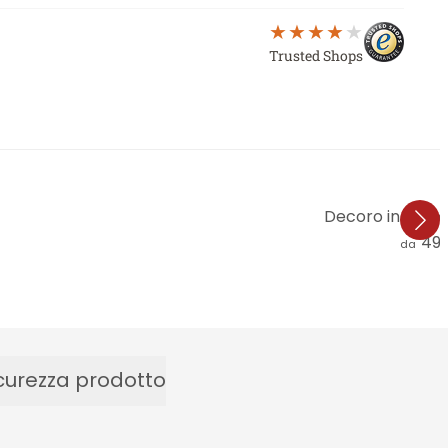
Trusted Shops
Decoro in legno 
49,
da
curezza prodotto