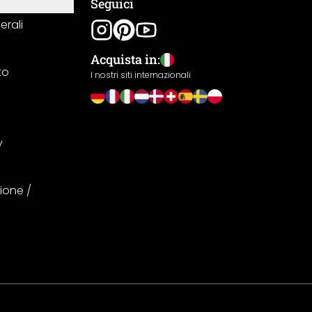
Seguici
erali
Acquista in:
to
I nostri siti internazionali
y
ione /