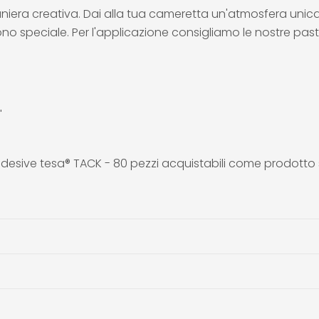
aniera creativa. Dai alla tua cameretta un'atmosfera uni
ono speciale. Per l'applicazione consigliamo le nostre pas
"
e adesive tesa® TACK - 80 pezzi acquistabili come prodot