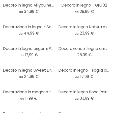
Decoro in legno All you need is Sleep
Decoro in legno - Gru 02
34,99 €
28,99 €
da
da
Decorazione in legno - Set di foglie
Decoro in legno Natura morta botanica con foglie
44,99 €
23,99 €
da
da
Decoro in legno origami Panda
Decorazione in legno animali marini mogano (6 pezzi) - 50x30 cm
17,99 €
25,99 €
da
Decoro in legno Sweet Dreams
Decoro in legno - Foglia di frassino
24,99 €
17,99 €
da
da
Decorazione in mogano - Colibrì origami
Decoro in legno Boho Rainbows
11,99 €
33,99 €
da
da