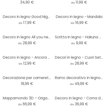
34,90 €
11,99 €
da
Decoro in legno Good Night
Decoro in legno - Mandala
17,99 €
16,99 €
da
da
Decoro in legno All you need is Sleep
Scritta in legno - Hakuna Matata
28,99 €
9,99 €
da
da
Decoro in legno - Ancora - pioppo
Decori in legno - Cuori Set (10-pz.)
12,99 €
28,99 €
da
da
Decorazione per cameretta in legno creature marine in legno di pioppo (6 pezzi) - 50x30 cm
Ramo decorativo in legno con foglie | Decorazione naturale da parete - Pioppo
18,99 €
49,99 €
da
Mappamondo 3D – Origami in mogano
Decoro in legno - Corna di cervo (2-pz.)
66,99 €
36,99 €
da
da