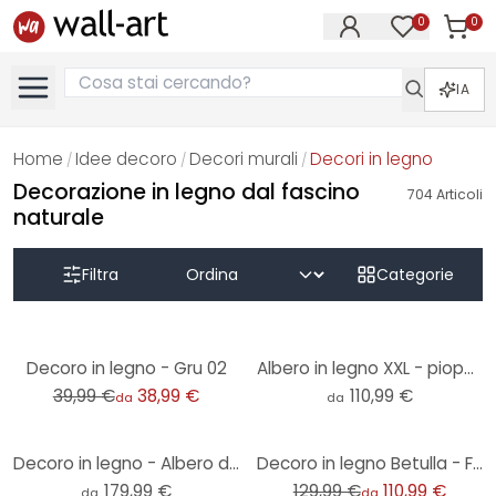
0
0
Articol
Articoli nell
IA
Home
Idee decoro
Decori murali
Decori in legno
/
/
/
Decorazione in legno dal fascino
704
Articoli
naturale
Filtra
Categorie
-3%
Decoro in legno - Gru 02
Albero in legno XXL - pioppo
39,99 €
38,99 €
110,99 €
da
da
-15%
Decoro in legno - Albero della vita
Decoro in legno Betulla - Foresta con uccelli
179,99 €
129,99 €
110,99 €
da
da