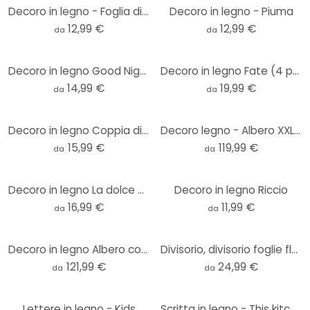
Decoro in legno - Foglia di frassino
Decoro in legno - Piuma
12,99 €
12,99 €
da
da
Decoro in legno Good Night
Decoro in legno Fate (4 pezzi)
14,99 €
19,99 €
da
da
Decoro in legno Coppia di uccelli innamorati
Decoro legno - Albero XXL (20 pezzi)
15,99 €
119,99 €
da
da
Decoro in legno La dolce Vita - modern
Decoro in legno Riccio
16,99 €
11,99 €
da
da
Decoro in legno Albero con cuori
Divisorio, divisorio foglie floreali - legno di pioppo
121,99 €
24,99 €
da
da
Lettere in legno - Kids
Scritta in legno - This kitchen is for dancing