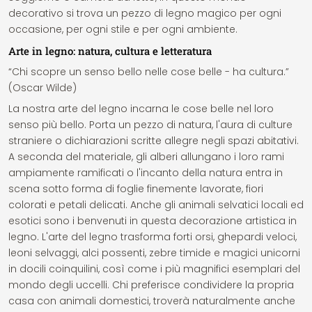
decorativo si trova un pezzo di legno magico per ogni
occasione, per ogni stile e per ogni ambiente.
Arte in legno: natura, cultura e letteratura
“Chi scopre un senso bello nelle cose belle - ha cultura.”
(Oscar Wilde)
La nostra arte del legno incarna le cose belle nel loro
senso più bello. Porta un pezzo di natura, l'aura di culture
straniere o dichiarazioni scritte allegre negli spazi abitativi.
A seconda del materiale, gli alberi allungano i loro rami
ampiamente ramificati o l'incanto della natura entra in
scena sotto forma di foglie finemente lavorate, fiori
colorati e petali delicati. Anche gli animali selvatici locali ed
esotici sono i benvenuti in questa decorazione artistica in
legno. L'arte del legno trasforma forti orsi, ghepardi veloci,
leoni selvaggi, alci possenti, zebre timide e magici unicorni
in docili coinquilini, così come i più magnifici esemplari del
mondo degli uccelli. Chi preferisce condividere la propria
casa con animali domestici, troverà naturalmente anche