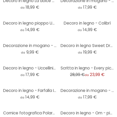
Decoro in legno La dolce Vita - modern
Decorazione in mogano - Croce in stile origami
18,99 €
17,99 €
da
da
Decoro in legno pioppo Uccellini (3-pezzi)
Decoro in legno - Colibrì
14,99 €
14,99 €
da
da
Decorazione in mogano - Farfalla origami
Decoro in legno Sweet Dreams
9,99 €
19,99 €
da
da
-17%
Decoro in legno - Uccellini (3-pezzi)
Scritta in legno - Every picture - pioppo
17,99 €
28,99 €
23,99 €
da
da
Decoro in legno - Farfalla Isabella
Decorazione in mogano - Ancora origami
14,99 €
17,99 €
da
da
Cornice fotografica Polaroid XXL con testo inciso a scelta
Decoro in legno - Om - pioppo