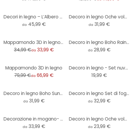
Decori in legno – L’Albero della vita - mogano
Decoro in legno Oche volanti (5 pezzi)
45,99 €
31,99 €
da
da
-3%
Mappamondo 3D in legno di pioppo
Decoro in legno Boho Rainbows
34,99 €
33,99 €
28,99 €
da
da
-16%
Mappamondo 3D in legno
Decoro in legno - Set nuvole (5-pz.)
79,99 €
66,99 €
19,99 €
da
Decoro in legno Boho Sunset (3 parti)
Decoro in legno Set di foglie (3 pezzi)
31,99 €
32,99 €
da
da
Decorazione in mogano- Gru 01
Decoro in legno Oche volanti (5 pezzi)
33,99 €
23,99 €
da
da