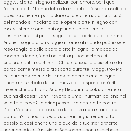
oggetti d'arte in legno realizzati con amore, per i quali
“cane e gatto” hanno fatto da modello. Il fascino insolito di
paesi stranieri e il particolare colore di emozionanti città
del mondo si irradiano dalle opere d'arte in legno con
motivi internazionali: qui ognuno può portare la
destinazione dei propri sogni tra le proprie quattro mura.
Anche il sogno di un viaggio intorno al mondo può essere
reso tangibile dalle opere d'arte in legno: le mappe del
mondo in legno, fedeli nei dettagli, consentono di
esplorare tutti i continenti. Chi preferisce la bicicletta o la
barca come mezzo di trasporto durante i viaggi, troverà
nei numerosi motivi delle nostre opere d'arte in legno
anche un simbolo del suo mezzo di trasporto preferito.
Invece che da Tiffany, Audrey Hepburn fa colazione nella
cucina di casa? John Travolta e Uma Thurman ballano nel
salotto di casa? La principessa Leia combatte contro
Darth Vader e il lato oscuro della forza nella stanza dei
bambini? La nostra decorazione in legno rende tutto
possibile, così anche una o due delle tue star preferite
saranno felici di farti visita. Seguendo il consiglio che le