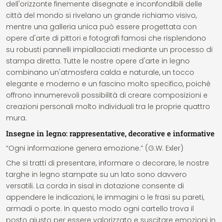
dell'orizzonte finemente disegnate e inconfondibili delle
città del mondo si rivelano un grande richiamo visivo,
mentre una galleria unica può essere progettata con
opere d'arte di pittori e fotografi famosi che risplendono
su robusti pannelli impiallacciati mediante un processo di
stampa diretta. Tutte le nostre opere d'arte in legno
combinano un'atmosfera calda e naturale, un tocco
elegante e moderno e un fascino molto specifico, poiché
offrono innumerevoli possibilità di creare composizioni e
creazioni personali molto individuali tra le proprie quattro
mura.
Insegne in legno: rappresentative, decorative e informative
“Ogni informazione genera emozione.” (G.W. Exler)
Che si tratti di presentare, informare o decorare, le nostre
targhe in legno stampate su un lato sono davvero
versatili. La corda in sisal in dotazione consente di
appendere le indicazioni, le immagini o le frasi su pareti,
armadi o porte. In questo modo ogni cartello trova il
posto giusto per essere valorizzato e suscitare emozioni in