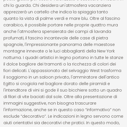
chi lo guarda. Chi desidera un'atmosfera vacanziera
apprezzerà un cartello che indica la spiaggia tanto
quanto la vista di palme verdi e mare blu. Oltre al fascino
caraibico, è possibile portare nelle proprie quattro mura
anche l'atmosfera spensierata dei campi di lavanda
profumati, il fascino incantevole delle case di pietra
spagnole, l'impressionante panorama delle maestose
montagne innevate o le luci abbaglianti della New York
notturna. I quadri artistici in legno portano in tutte le stanze
il dolce bagliore dei tramonti o la ricchezza di colori dei
fiori delicati. L'appassionato del selvaggio West trasforma
il soggiorno in un saloon privato, l'ammiratore dell'antico
Egitto si crogiola nel bagliore dorato delle piramidi e
l'intenditore di vini si gode il suo bicchiere sotto un quadro
di filari di vite baciati dal sole. Oltre alla presentazione di
immagini suggestive, non bisogna trascurare
l'informazione, anche se in questo caso “informativo” non
esclude “decorativo”. Le indicazioni in legno servono come
aiuti orientativi sia decorativi che pratici. In questo modo,