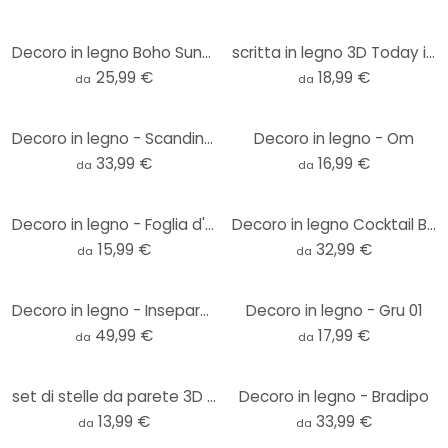
Decoro in legno Boho Sunset (3 parti)
scritta in legno 3D Today is a good day to be happy - Pioppo
25,99 €
18,99 €
da
da
Decoro in legno - Scandinavia
Decoro in legno - Om
33,99 €
16,99 €
da
da
Decoro in legno - Foglia d'acero
Decoro in legno Cocktail Bar
15,99 €
32,99 €
da
da
Decoro in legno - Inseparabili
Decoro in legno - Gru 01
49,99 €
17,99 €
da
da
set di stelle da parete 3D - Decoro in legno di pioppo per la camera dei bambini e la camera da lett
Decoro in legno - Bradipo
13,99 €
33,99 €
da
da