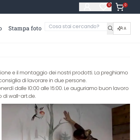
0
Articoli ne
0
Articoli nella li
o
Stampa foto
IA
zione e il montaggio dei nostri prodotti. La preghiamo
onsiglia di lavorare in due persone.
venerdì dalle 10:00 alle 15:00. Le auguriamo buon lavoro
di wall-art.de.