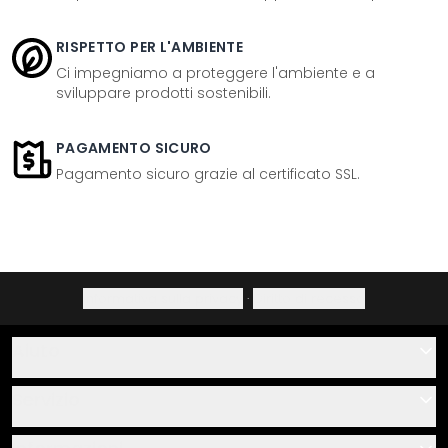
RISPETTO PER L'AMBIENTE
Ci impegniamo a proteggere l'ambiente e a
sviluppare prodotti sostenibili.
PAGAMENTO SICURO
Pagamento sicuro grazie al certificato SSL.
Informativa sulla privacy
·
Diritto di recesso
Aiuto
Contatti
Servizio
Chi siamo
Buoni regalo