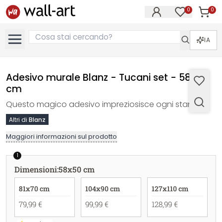
0
0
Articol
Articoli nell
IA
Adesivo murale Blanz - Tucani set - 58x50
cm
Questo magico adesivo impreziosisce ogni stanza!
Altri di
Blanz
Maggiori informazioni sul prodotto
1
Dimensioni
:
58x50 cm
81x70 cm
104x90 cm
127x110 cm
79,99 €
99,99 €
128,99 €