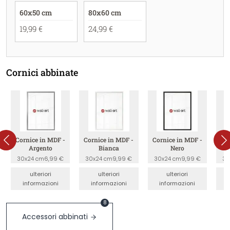
60x50 cm
80x60 cm
19,99 €
24,99 €
Cornici abbinate
Cornice in MDF -
Cornice in MDF -
Cornice in MDF -
Co
Argento
Bianca
Nero
30x24 cm
6,99 €
30x24 cm
9,99 €
30x24 cm
9,99 €
30
ulteriori
ulteriori
ulteriori
informazioni
informazioni
informazioni
8
Accessori abbinati