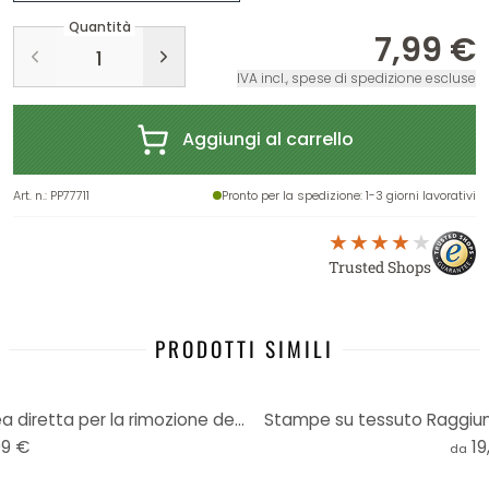
Quantità
7,99 €
IVA incl., spese di spedizione escluse
Aggiungi al carrello
Art. n.
:
PP77711
Pronto per la spedizione
: 1-3 giorni lavorativi
Trusted Shops
PRODOTTI SIMILI
Poster Banksy street art - Linea diretta per la rimozione dei graffiti, poster (59 x 42 cm)
Stampe su tessuto Raggiun
99 €
19
da