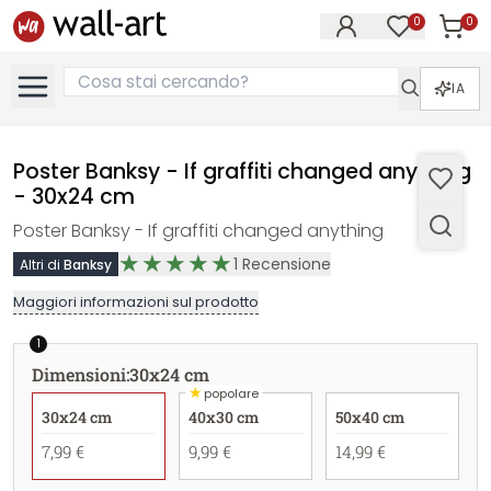
0
0
Articol
Articoli nell
IA
Poster Banksy - If graffiti changed anything
- 30x24 cm
Poster Banksy - If graffiti changed anything
1
Recensione
Altri di
Banksy
Maggiori informazioni sul prodotto
1
Dimensioni
:
30x24 cm
★
popolare
30x24 cm
40x30 cm
50x40 cm
7,99 €
9,99 €
14,99 €