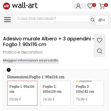
0
0
Articol
Articoli nell
IA
Adesivo murale Albero + 3 appendini -
Foglio 1: 90x116 cm
Pratico e decorativo
Maggiori informazioni sul prodotto
1
Dimensioni
:
Foglio 1: 90x116 cm
★
popolare
Foglio 1: 90x116
Foglio 2:
Foglio 3:
cm
100x129 cm
110x142 cm
59,99 €
74,99 €
79,99 €