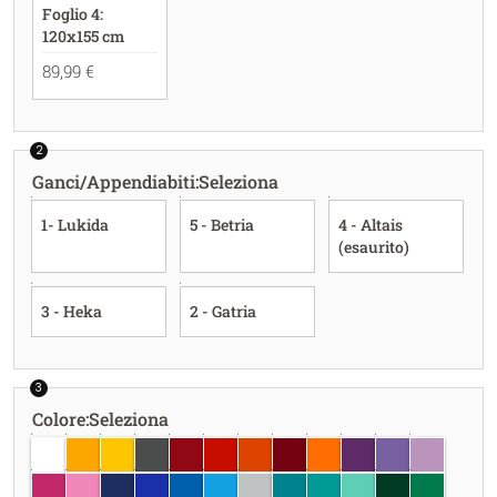
Foglio 4:
120x155 cm
89,99 €
2
Ganci/Appendiabiti
:
Seleziona
1- Lukida
5 - Betria
4 - Altais
(esaurito)
3 - Heka
2 - Gatria
3
Colore
:
Seleziona
bianco
giallo oro
giallo
grigio scuro
rosso scuro
rosso
rosso corallo
borgogna
arancione pastello
viola
lavanda
lilla
fucsia
rosa chiaro
blu scuro
blu brillante
azzurro
azzurro chiaro
grigio chiaro
blu turchese
turchese
menta
verde scuro
verde