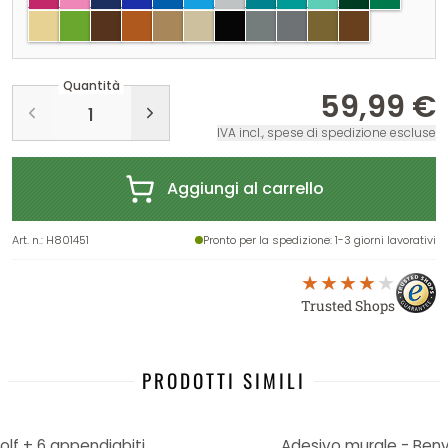
crema
verde chiaro
marrone
nocciola
seppia
Beige
nero
grigio
argento
oro
rame
Quantità
59,99 €
IVA incl., spese di spedizione escluse
Aggiungi al carrello
Art. n.
:
H801451
Pronto per la spedizione
: 1-3 giorni lavorativi
Trusted Shops
PRODOTTI SIMILI
lf + 6 appendiabiti
Adesivo murale - Benv