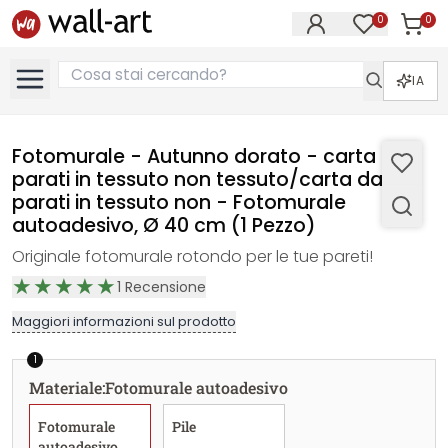
0
0
Articol
Articoli nell
IA
Fotomurale - Autunno dorato - carta da
parati in tessuto non tessuto/carta da
parati in tessuto non - Fotomurale
autoadesivo, Ø 40 cm (1 Pezzo)
Originale fotomurale rotondo per le tue pareti!
1
Recensione
Maggiori informazioni sul prodotto
1
Materiale
:
Fotomurale autoadesivo
Fotomurale
Pile
autoadesivo