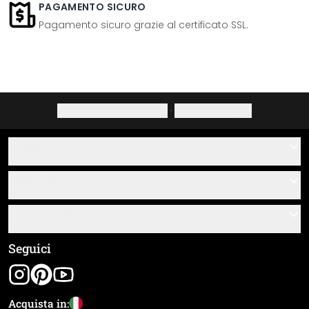
PAGAMENTO SICURO
Pagamento sicuro grazie al certificato SSL.
Informativa sulla privacy
·
Diritto di recesso
Aiuto
Contatti
Servizio
Chi siamo
Buoni regalo
Informazioni
Domande & risposte
Istruzioni di posa e montaggio
Termini e condizioni generali
Seguici
Panoramica dei materiali
Note legali
Tracciamento spedizione
Spedizione e pagamento
Acquista in: