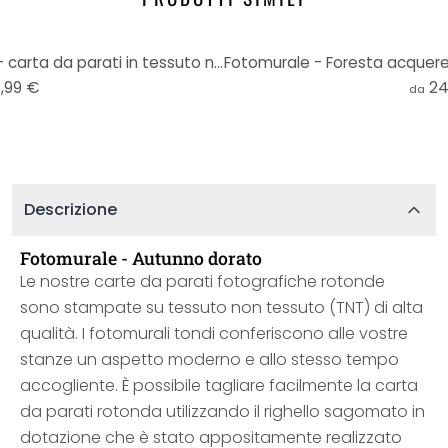
Fotomurale Bouquet - tondo - carta da parati in tessuto non tessuto/carta da parati in tessuto non t
,99 €
24
da
Descrizione
Fotomurale - Autunno dorato
Le nostre carte da parati fotografiche rotonde
sono stampate su tessuto non tessuto (TNT) di alta
qualità. I fotomurali tondi conferiscono alle vostre
stanze un aspetto moderno e allo stesso tempo
accogliente. È possibile tagliare facilmente la carta
da parati rotonda utilizzando il righello sagomato in
dotazione che è stato appositamente realizzato