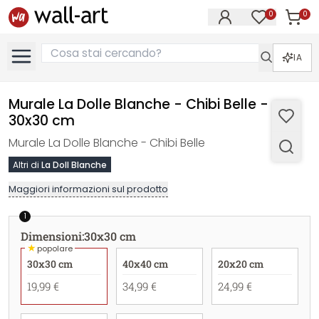
0
0
Articol
Articoli nell
IA
Murale La Dolle Blanche - Chibi Belle -
30x30 cm
Murale La Dolle Blanche - Chibi Belle
Altri di
La Doll Blanche
Maggiori informazioni sul prodotto
1
Dimensioni
:
30x30 cm
★
popolare
30x30 cm
40x40 cm
20x20 cm
19,99 €
34,99 €
24,99 €