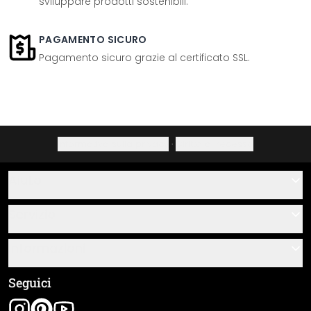
sviluppare prodotti sostenibili.
PAGAMENTO SICURO
Pagamento sicuro grazie al certificato SSL.
Informativa sulla privacy
·
Diritto di recesso
Aiuto
Contatti
Servizio
Chi siamo
Buoni regalo
Informazioni
Domande & risposte
Istruzioni di posa e montaggio
Termini e condizioni generali
Seguici
Panoramica dei materiali
Note legali