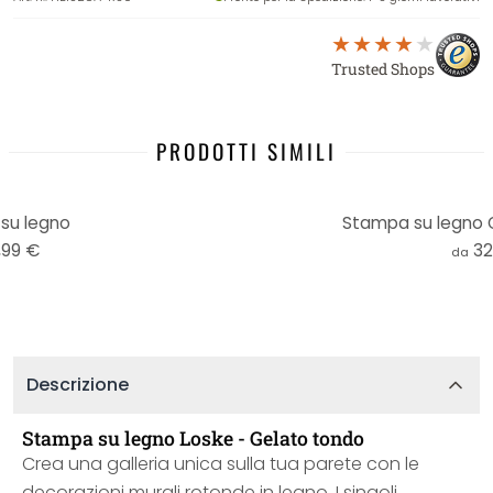
Trusted Shops
PRODOTTI SIMILI
su legno
Stampa su legno 
,99 €
32
da
Descrizione
Stampa su legno Loske - Gelato tondo
Crea una galleria unica sulla tua parete con le
decorazioni murali rotonde in legno. I singoli