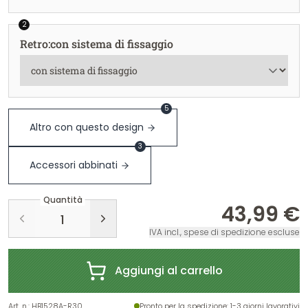
2
Retro
:
con sistema di fissaggio
5
Altro con questo design
3
Accessori abbinati
Quantità
43,99 €
IVA incl., spese di spedizione escluse
Aggiungi al carrello
Art. n.
:
HB1528A-R30
Pronto per la spedizione
: 1-3 giorni lavorativi