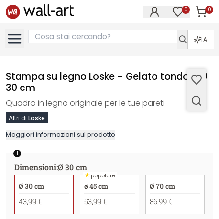
0
0
Articol
Articoli nell
IA
Stampa su legno Loske - Gelato tondo - Ø
30 cm
Quadro in legno originale per le tue pareti
Altri di
Loske
Maggiori informazioni sul prodotto
1
Dimensioni
:
Ø 30 cm
★
popolare
Ø 30 cm
ø 45 cm
Ø 70 cm
43,99 €
53,99 €
86,99 €