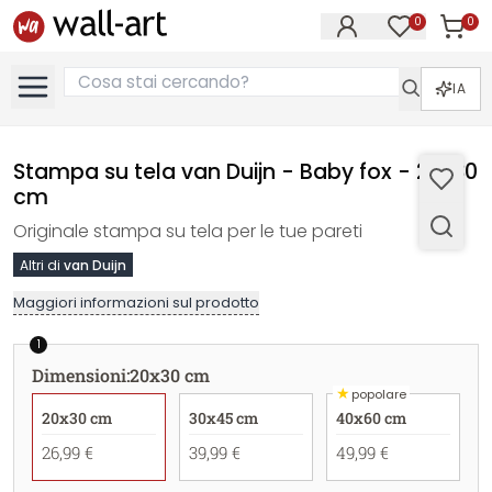
0
0
Articol
Articoli nell
IA
Stampa su tela van Duijn - Baby fox - 20x30
cm
Originale stampa su tela per le tue pareti
Altri di
van Duijn
Maggiori informazioni sul prodotto
1
Dimensioni
:
20x30 cm
★
popolare
20x30 cm
30x45 cm
40x60 cm
26,99 €
39,99 €
49,99 €