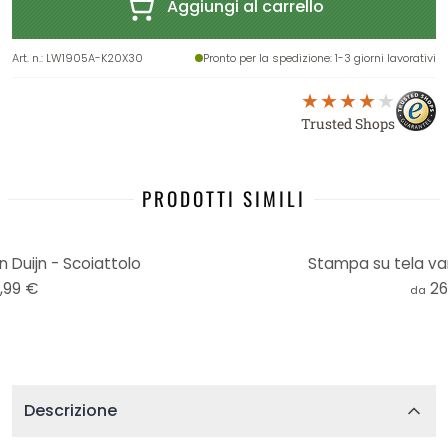
Aggiungi al carrello
Art. n.
:
LW1905A-K20X30
Pronto per la spedizione
: 1-3 giorni lavorativi
Trusted Shops
PRODOTTI SIMILI
 Duijn - Scoiattolo
Stampa su tela van
,99 €
26
da
Descrizione