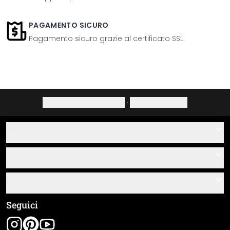
PAGAMENTO SICURO
Pagamento sicuro grazie al certificato SSL.
Informativa sulla privacy
·
Diritto di recesso
Aiuto
Contatti
Servizio
Chi siamo
Buoni regalo
Informazioni
Domande & risposte
Istruzioni di posa e montaggio
Termini e condizioni generali
Seguici
Panoramica dei materiali
Note legali
Tracciamento spedizione