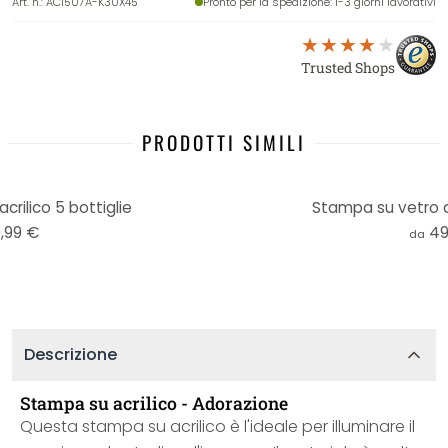
Art. n.
:
AC1507A-K30X45
Pronto per la spedizione
: 1-3 giorni lavorativi
Trusted Shops
PRODOTTI SIMILI
rilico 5 bottiglie
Stampa su vetro ac
,99 €
49
da
Descrizione
Stampa su acrilico - Adorazione
Questa stampa su acrilico è l'ideale per illuminare il