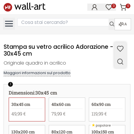
0
0
Articol
Articoli nell
IA
Stampa su vetro acrilico Adorazione -
30x45 cm
Originale quadro in acrilico
Maggiori informazioni sul prodotto
1
Dimensioni
:
30x45 cm
30x45 cm
40x60 cm
60x90 cm
49,99 €
79,99 €
119,99 €
★
popolare
130x200 cm
80x120 cm
100x150 cm