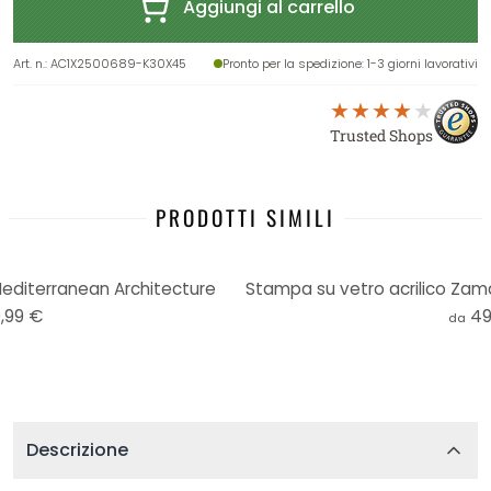
Aggiungi al carrello
Art. n.
:
AC1X2500689-K30X45
Pronto per la spedizione
: 1-3 giorni lavorativi
Trusted Shops
PRODOTTI SIMILI
Mediterranean Architecture
,99 €
49
da
Descrizione