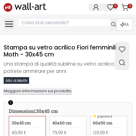
0
0
Articol
Articoli nell
IA
Stampa su vetro acrilico Fiori femminili -
Moth - 30x45 cm
Una stampa di qualità sublime su vetro acrilico che
potrete ammirare per anni.
Altri di
Moth
Maggiori informazioni sul prodotto
1
Dimensioni
:
30x45 cm
★
popolare
30x45 cm
40x60 cm
60x90 cm
49,99 €
79,99 €
119,99 €