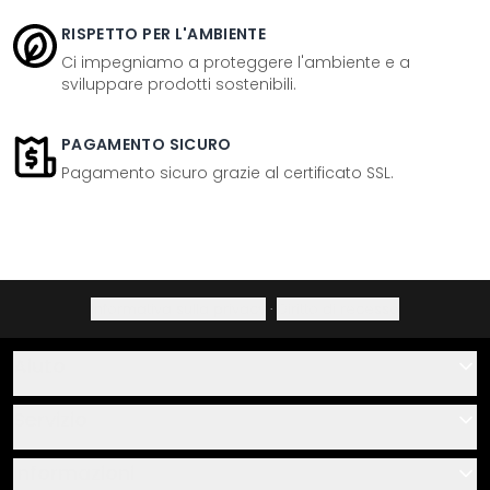
RISPETTO PER L'AMBIENTE
Ci impegniamo a proteggere l'ambiente e a
sviluppare prodotti sostenibili.
PAGAMENTO SICURO
Pagamento sicuro grazie al certificato SSL.
Informativa sulla privacy
·
Diritto di recesso
Aiuto
Contatti
Servizio
Chi siamo
Buoni regalo
Informazioni
Domande & risposte