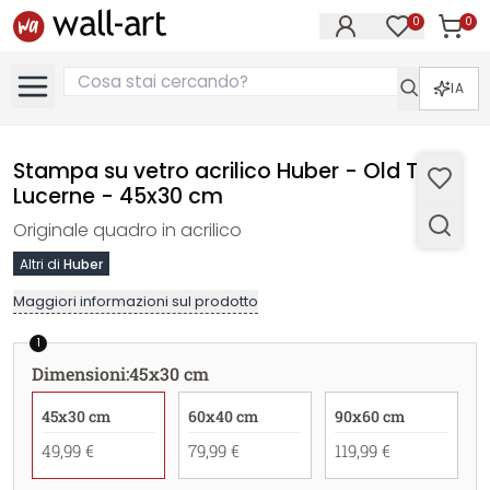
0
0
Articol
Articoli nell
IA
Stampa su vetro acrilico Huber - Old Town
Lucerne - 45x30 cm
Originale quadro in acrilico
Altri di
Huber
Maggiori informazioni sul prodotto
1
Dimensioni
:
45x30 cm
45x30 cm
60x40 cm
90x60 cm
49,99 €
79,99 €
119,99 €