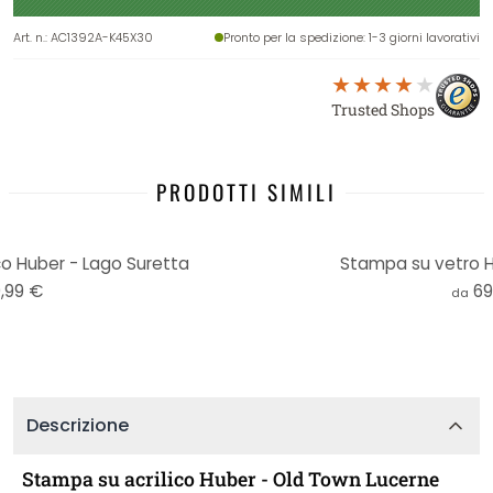
Art. n.
:
AC1392A-K45X30
Pronto per la spedizione
: 1-3 giorni lavorativi
Trusted Shops
PRODOTTI SIMILI
co Huber - Lago Suretta
Stampa su vetro H
,99 €
69
da
Descrizione
Stampa su acrilico Huber - Old Town Lucerne