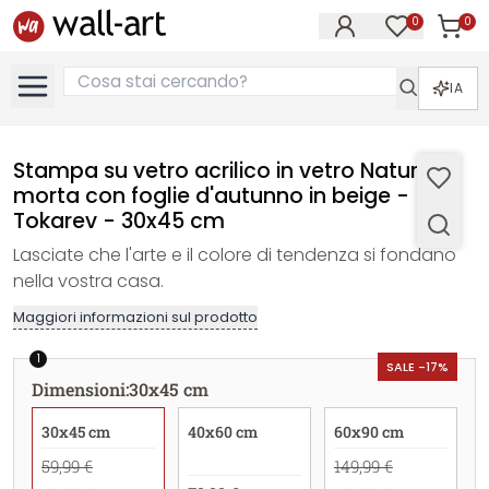
0
0
Articol
Articoli nell
IA
Stampa su vetro acrilico in vetro Natura
morta con foglie d'autunno in beige -
Tokarev - 30x45 cm
Lasciate che l'arte e il colore di tendenza si fondano
nella vostra casa.
Maggiori informazioni sul prodotto
1
SALE -17%
Dimensioni
:
30x45 cm
30x45 cm
40x60 cm
60x90 cm
59,99 €
149,99 €