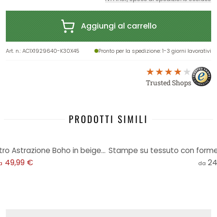
Aggiungi al carrello
Art. n.
:
AC1X1929640-K30X45
Pronto per la spedizione
: 1-3 giorni lavorativi
Trusted Shops
PRODOTTI SIMILI
Stampa su vetro acrilico in vetro Astrazione Boho in beige-marrone - Costa
49,99 €
24
a
da