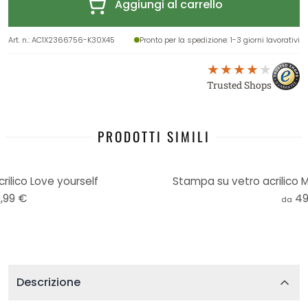
Aggiungi al carrello
Art. n.
:
AC1X2366756-K30X45
Pronto per la spedizione
: 1-3 giorni lavorativi
Trusted Shops
PRODOTTI SIMILI
ilico Love yourself
Stampa su vetro acrilico 
,99 €
49
da
Descrizione