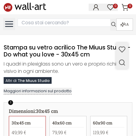
0
0
Articol
Articoli nell
IA
Stampa su vetro acrilico The Miuus Studio -
Do what you love - 30x45 cm
I quadri in plexiglass sono un vero e proprio richiamo
visivo in ogni ambiente.
Altri di
The Miuus Studio
Maggiori informazioni sul prodotto
1
Dimensioni
:
30x45 cm
30x45 cm
40x60 cm
60x90 cm
49,99 €
79,99 €
119,99 €