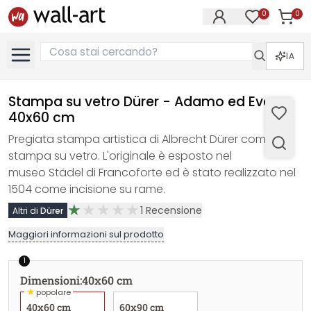
0
0
Articol
Articoli nell
IA
Stampa su vetro Dürer - Adamo ed Eva -
40x60 cm
Pregiata stampa artistica di Albrecht Dürer come
stampa su vetro. L'originale è esposto nel
museo Städel di Francoforte ed è stato realizzato nel
1504 come incisione su rame.
1
Recensione
Altri di
Dürer
Maggiori informazioni sul prodotto
1
Dimensioni
:
40x60 cm
★
popolare
40x60 cm
60x90 cm