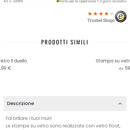
Art. n.
:
GA11151
Pronto per la spedizione
: 1-3 giorni lavorativi
Trusted Shops
PRODOTTI SIMILI
tro Il duello
Stampa su vetr
,99 €
59
da
Descrizione
Fai brillare i tuoi muri!
Le stampe su vetro sono realizzate con vetro float,