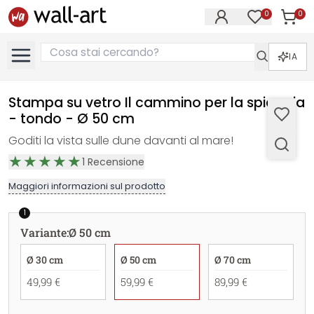
0
0
Articol
Articoli nell
IA
Stampa su vetro Il cammino per la spiaggia
- tondo - Ø 50 cm
Goditi la vista sulle dune davanti al mare!
1
Recensione
Maggiori informazioni sul prodotto
1
Variante
:
Ø 50 cm
Ø 30 cm
Ø 50 cm
Ø 70 cm
49,99 €
59,99 €
89,99 €