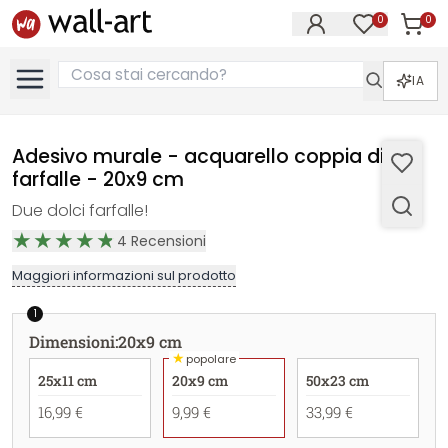
0
0
Articol
Articoli nell
IA
Adesivo murale - acquarello coppia di
farfalle - 20x9 cm
Due dolci farfalle!
4
Recensioni
Maggiori informazioni sul prodotto
1
Dimensioni
:
20x9 cm
★
popolare
25x11 cm
20x9 cm
50x23 cm
16,99 €
9,99 €
33,99 €