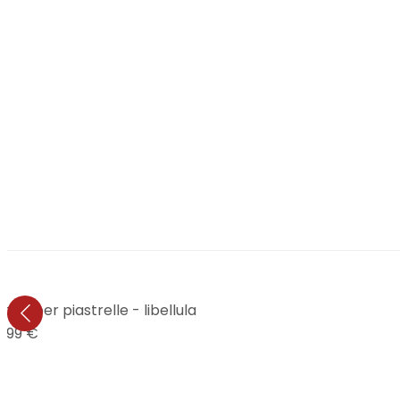
ne per piastrelle - libellula
6,99 €