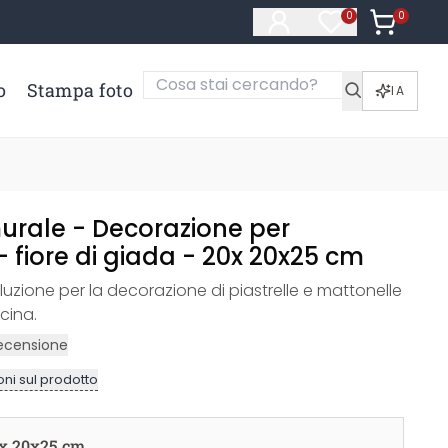
0
Articoli ne
0
Articoli nella li
o
Stampa foto
IA
urale - Decorazione per
 - fiore di giada - 20x 20x25 cm
uzione per la decorazione di piastrelle e mattonelle
cina.
ecensione
ni sul prodotto
x 20x25 cm