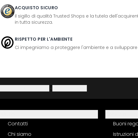
ACQUISTO SICURO
Il sigillo di qualità Trusted Shops e la tutela dell'acquir
in tutta sicurezza.
RISPETTO PER L'AMBIENTE
Ci impegniamo a proteggere l'ambiente e a sviluppare pr
Informativa sulla privacy
·
Diritto di recesso
Aiuto
Servizio
Contatti
Buoni reg
Chi siamo
Istruzioni