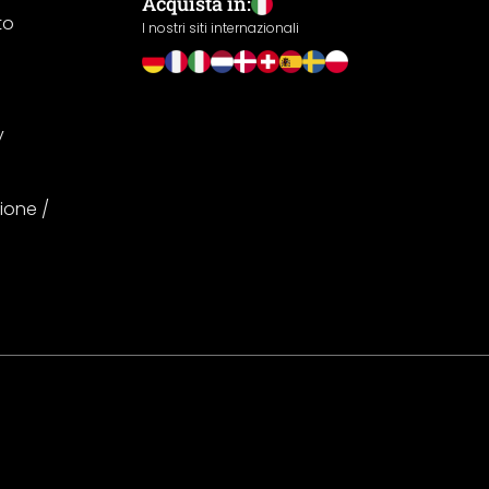
Acquista in:
to
I nostri siti internazionali
y
ione /