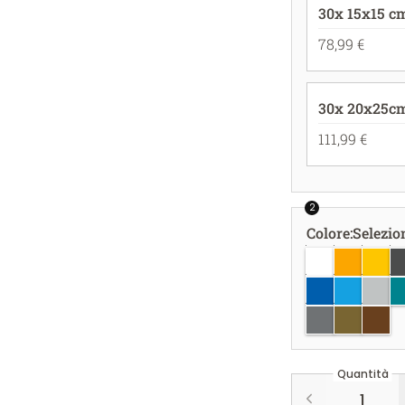
30x 15x15 c
78,99 €
30x 20x25c
111,99 €
2
Colore
:
Selezio
bianco
giallo oro
giallo
gr
azzurro
azzurro c
grigio
bl
argento
oro
rame
Quantità