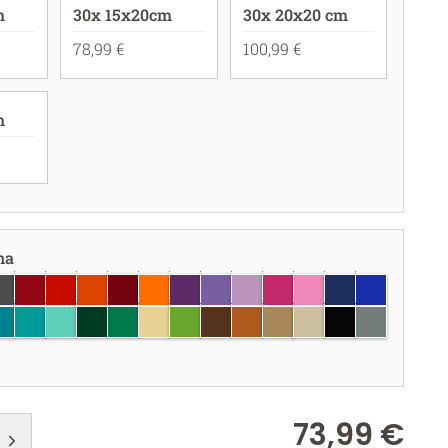
m
30x 15x20cm
30x 20x20 cm
78,99 €
100,99 €
m
na
igio scuro
rosso scuro
rosso
rosso corallo
borgogna
arancione pastello
viola
lavanda
lilla
fucsia
rosa chiaro
blu scuro
blu brillant
hiaro
 chiaro
u turchese
turchese
menta
verde scuro
verde
crema
verde chiaro
marrone
nocciola
seppia
Beige
nero
grigio
73,99 €