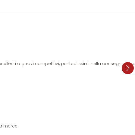
i eccellenti a prezzi competitivi, puntualissimi nella consegna. L
 la merce.