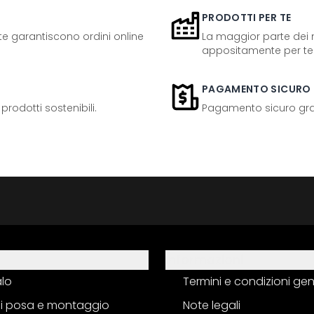
PRODOTTI PER TE
ente garantiscono ordini online
La maggior parte dei n
appositamente per te
PAGAMENTO SICURO
odotti sostenibili.
Pagamento sicuro grazi
Informazioni
alo
Termini e condizioni gen
 di posa e montaggio
Note legali