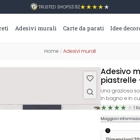
TRUSTED SHOPS
3.92
eti
Adesivi murali
Carte da parati
Idee decor
Home
Adesivi murali
/
Adesivo m
piastrelle
Una graziosa sol
in bagno e in cu
1
R
Maggiori informazio
1
Dimensioni
:
20