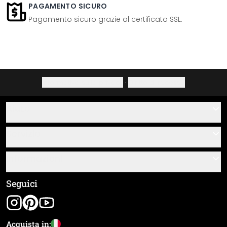
PAGAMENTO SICURO
Pagamento sicuro grazie al certificato SSL.
Informativa sulla privacy
·
Diritto di recesso
Aiuto
Contatti
Servizio
Chi siamo
Buoni regalo
Informazioni
Domande & risposte
Istruzioni di posa e montaggio
Termini e condizioni generali
Seguici
Panoramica dei materiali
Note legali
Tracciamento spedizione
Spedizione e pagamento
Acquista in: