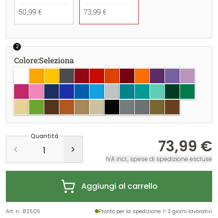
50,99 €
73,99 €
2
Colore
:
Seleziona
bianco
giallo oro
giallo
grigio scuro
rosso scuro
rosso
rosso corallo
borgogna
arancione pastello
viola
lavanda
lilla
fucsia
rosa chiaro
blu scuro
blu brillante
azzurro
azzurro chiaro
grigio chiaro
blu turchese
turchese
menta
verde scuro
verde
crema
verde chiaro
marrone
nocciola
seppia
Beige
nero
grigio
argento
oro
rame
Quantità
73,99 €
IVA incl., spese di spedizione escluse
Aggiungi al carrello
Art. n.
:
82505
Pronto per la spedizione
: 1-3 giorni lavorativi