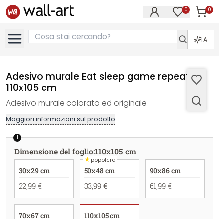
0
0
Articol
Articoli nell
IA
Adesivo murale Eat sleep game repeat -
110x105 cm
Adesivo murale colorato ed originale
Maggiori informazioni sul prodotto
1
Dimensione del foglio
:
110x105 cm
★
popolare
30x29 cm
50x48 cm
90x86 cm
22,99 €
33,99 €
61,99 €
70x67 cm
110x105 cm