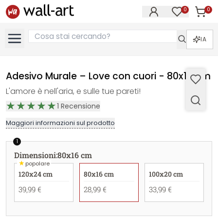
0
0
Articol
Articoli nell
IA
Adesivo Murale – Love con cuori - 80x16 cm
L'amore è nell'aria, e sulle tue pareti!
1
Recensione
Maggiori informazioni sul prodotto
1
Dimensioni
:
80x16 cm
★
popolare
120x24 cm
80x16 cm
100x20 cm
39,99 €
28,99 €
33,99 €