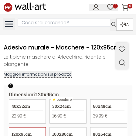
0
0
Articol
Articoli nell
IA
Adesivo murale - Maschere - 120x95cm
Le tipiche maschere di Arlecchino, ridente e
piangente.
Maggiori informazioni sul prodotto
1
Dimensioni
:
120x95cm
★
popolare
40x32cm
30x24cm
60x48cm
22,99 €
16,99 €
39,99 €
120x95cm
100x80cm
80x64cm