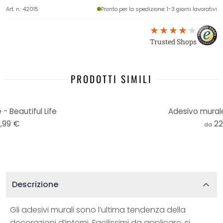
Art. n.
:
42015
Pronto per la spedizione
: 1-3 giorni lavorativi
Trusted Shops
PRODOTTI SIMILI
- Beautiful Life
Adesivo mural
,99 €
22
da
Descrizione
Gli adesivi murali sono l’ultima tendenza della
decorazioni d’interni. Facilissimi da applicare, si