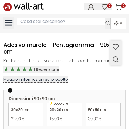
0
0
Articol
Articoli nell
IA
Adesivo murale - Pentagramma - 90x90
cm
Proteggi la tua casa con questo pentagramma!
1
Recensione
Maggiori informazioni sul prodotto
1
Dimensioni
:
90x90 cm
★
popolare
30x30 cm
20x20 cm
50x50 cm
22,99 €
16,99 €
39,99 €