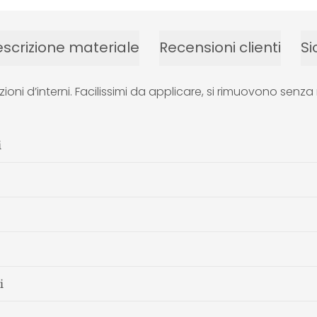
scrizione materiale
Recensioni clienti
Si
zioni d’interni. Facilissimi da applicare, si rimuovono se
i
i