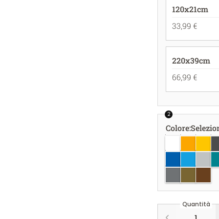
120x21cm
33,99 €
220x39cm
66,99 €
2
Colore
:
Selezio
bianco
giallo oro
giallo
gr
azzurro
azzurro c
grigio
bl
argento
oro
rame
Quantità