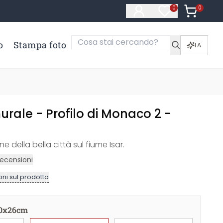
0
Articoli ne
0
Articoli nella li
o
Stampa foto
IA
rale - Profilo di Monaco 2 -
ne della bella città sul fiume Isar.
ecensioni
ni sul prodotto
0x26cm