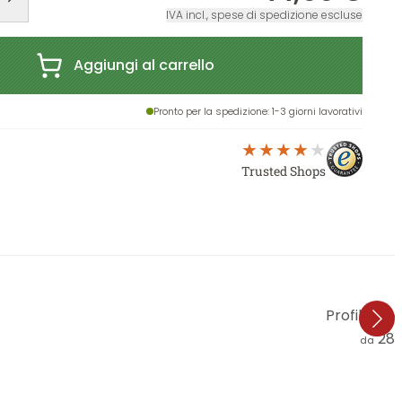
IVA incl., spese di spedizione escluse
Aggiungi al carrello
Pronto per la spedizione
: 1-3 giorni lavorativi
Trusted Shops
Profilo di
28,
da