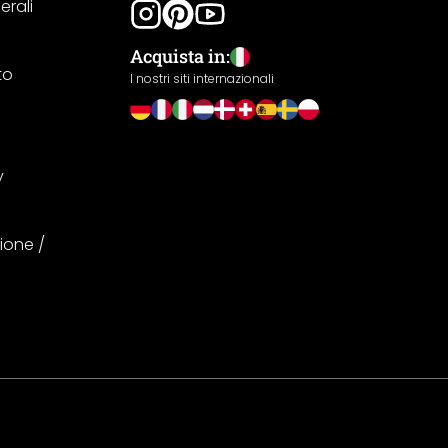
erali
Acquista in:
to
I nostri siti internazionali
y
ione /