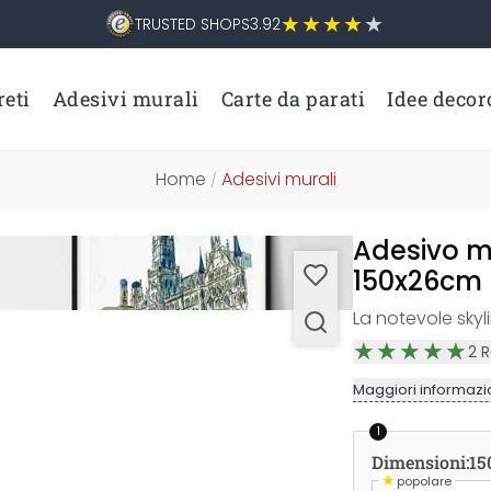
TRUSTED SHOPS
3.92
eti
Adesivi murali
Carte da parati
Idee decor
Home
Adesivi murali
/
Adesivo mu
150x26cm
La notevole skyli
2
R
Maggiori informazio
1
Dimensioni
:
15
★
popolare