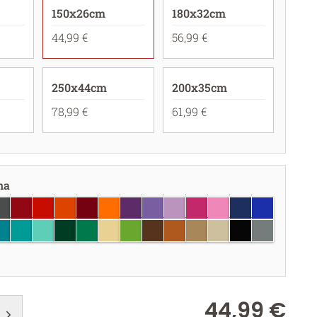
150x26cm
180x32cm
44,99 €
56,99 €
250x44cm
200x35cm
78,99 €
61,99 €
na
igio scuro
rosso scuro
rosso
rosso corallo
borgogna
arancione pastello
viola
lavanda
lilla
fucsia
rosa chiaro
blu scuro
blu brillant
hiaro
 chiaro
u turchese
turchese
menta
verde scuro
verde
crema
verde chiaro
marrone
nocciola
seppia
Beige
nero
grigio
44,99 €