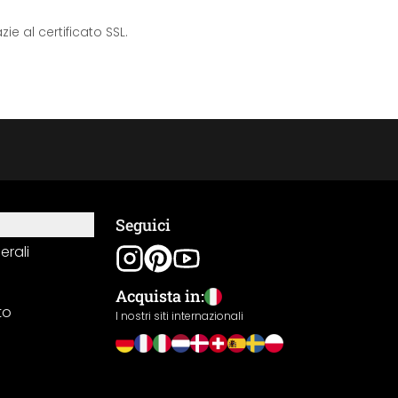
e al certificato SSL.
Seguici
erali
Acquista in:
to
I nostri siti internazionali