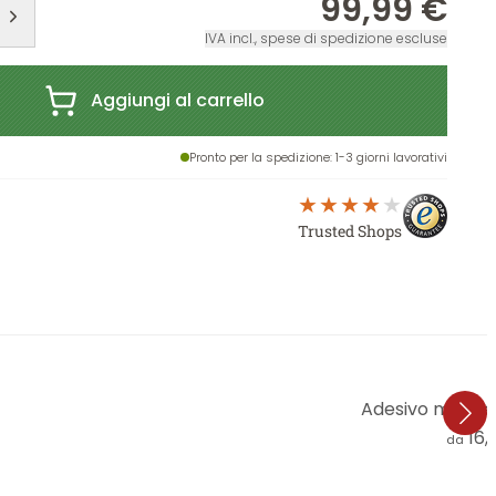
99,99 €
IVA incl., spese di spedizione escluse
Aggiungi al carrello
Pronto per la spedizione
: 1-3 giorni lavorativi
Trusted Shops
Adesivo murale 
16,
da