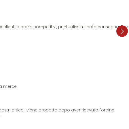
i eccellenti a prezzi competitivi, puntualissimi nella consegna. L
 la merce.
ostri articoli viene prodotto dopo aver ricevuto l'ordine
.