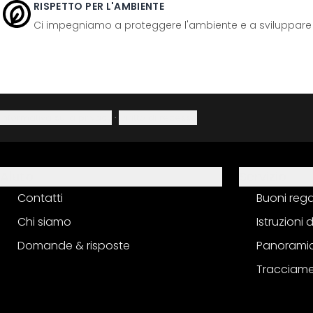
RISPETTO PER L'AMBIENTE
Ci impegniamo a proteggere l'ambiente e a sviluppare pr
Informativa sulla privacy
·
Diritto di recesso
Aiuto
Servizio
Contatti
Buoni reg
Chi siamo
Istruzioni
Domande & risposte
Panoramic
Tracciame