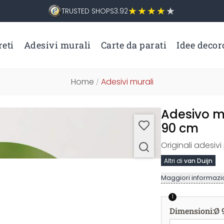
TRUSTED SHOPS
3.92
eti
Adesivi murali
Carte da parati
Idee decor
Home
Adesivi murali
/
Adesivo mu
90 cm
Originali adesivi
Altri di
van Duijn
Maggiori informazio
1
Dimensioni
:
Ø 