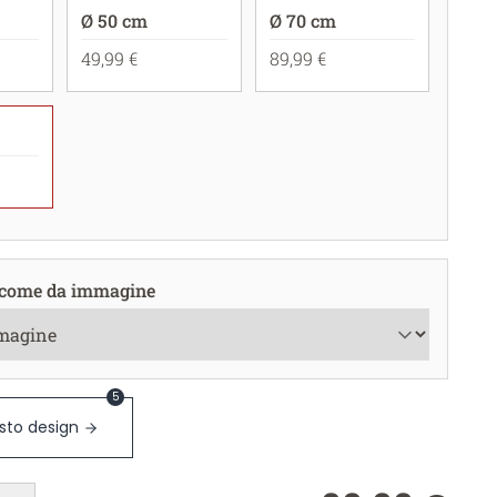
Ø 50 cm
Ø 70 cm
49,99 €
89,99 €
come da immagine
5
sto design