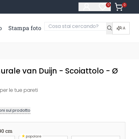
0
Articoli ne
0
Articoli nella li
o
Stampa foto
IA
rale van Duijn - Scoiattolo - Ø
 per le tue pareti
ni sul prodotto
90 cm
★
popolare