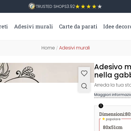
TRUSTED SHOPS
3.92
eti
Adesivi murali
Carte da parati
Idee decor
Home
Adesivi murali
/
Adesivo mu
nella gab
Arreda la tua st
Maggiori informazio
1
Dimensioni
:
80
★
popolare
80x51cm