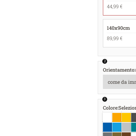
44,99 €
140x90cm
89,99 €
2
Orientamento
:
3
Colore
:
Selezio
bianco
giallo oro
giallo
gr
azzurro
azzurro c
grigio
bl
argento
oro
rame