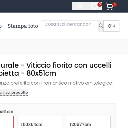
0
Articoli ne
0
Articoli nella li
o
Stampa foto
IA
rale - Viticcio fiorito con uccelli
bietta - 80x51cm
anza preferita con il romantico motivo ornitologico!
ni sul prodotto
x51cm
100x64cm
120x77cm