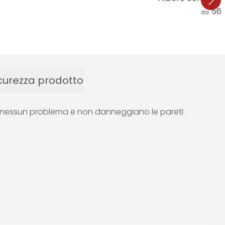
56,
da
curezza prodotto
nza nessun problema e non danneggiano le pareti .