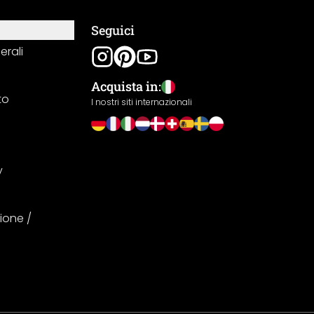
Seguici
erali
Acquista in:
to
I nostri siti internazionali
y
ione /