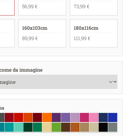
56,99 €
73,99 €
160x103cm
180x116cm
89,99 €
111,99 €
come da immagine
na
igio scuro
rosso scuro
rosso
rosso corallo
borgogna
arancione pastello
viola
lavanda
lilla
fucsia
rosa chiaro
blu scuro
blu brillant
hiaro
 chiaro
u turchese
turchese
menta
verde scuro
verde
crema
verde chiaro
marrone
nocciola
seppia
Beige
nero
grigio