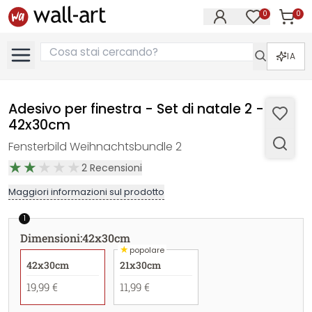
0
0
Articol
Articoli nell
IA
Adesivo per finestra - Set di natale 2 -
42x30cm
Fensterbild Weihnachtsbundle 2
2
Recensioni
Maggiori informazioni sul prodotto
1
Dimensioni
:
42x30cm
★
popolare
42x30cm
21x30cm
19,99 €
11,99 €