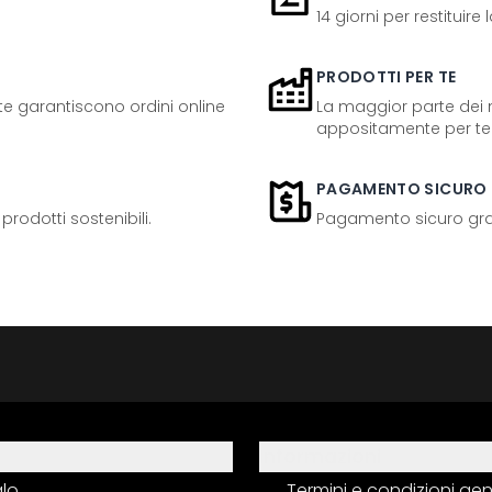
14 giorni per restituire
PRODOTTI PER TE
ente garantiscono ordini online
La maggior parte dei n
appositamente per te
PAGAMENTO SICURO
odotti sostenibili.
Pagamento sicuro grazi
Informazioni
alo
Termini e condizioni gen