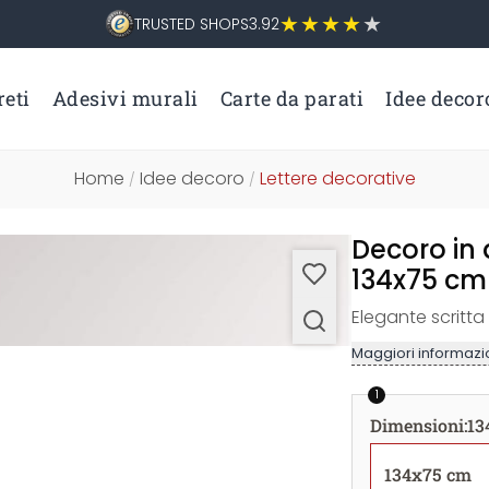
TRUSTED SHOPS
3.92
eti
Adesivi murali
Carte da parati
Idee decor
Home
Idee decoro
Lettere decorative
/
/
Decoro in 
134x75 cm
Elegante scritta 
Maggiori informazio
1
Dimensioni
:
13
134x75 cm