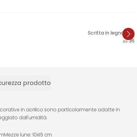
Scritta in legno The 
36,
da
curezza prodotto
ecorative in acrilico sono particolarmente adatte in
eggiato dall'umidità.
cmMezze lune: 10x15 cm