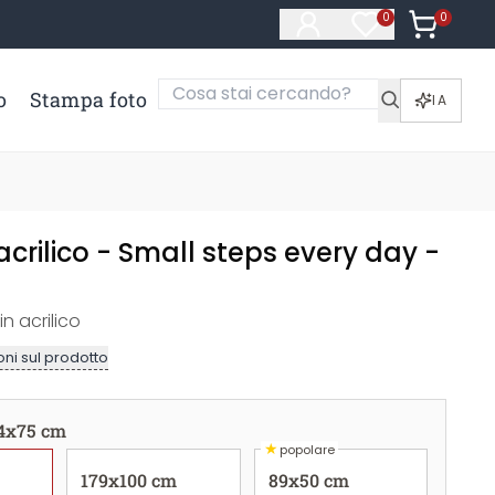
0
Articoli ne
0
Articoli nella li
o
Stampa foto
IA
acrilico - Small steps every day -
in acrilico
ni sul prodotto
4x75 cm
★
popolare
179x100 cm
89x50 cm