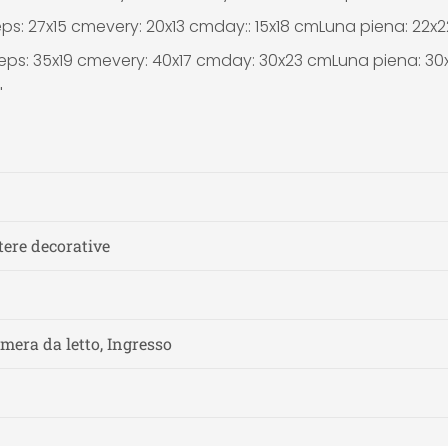
eps: 27x15 cmevery: 20x13 cmday:: 15x18 cmLuna piena: 22x
steps: 35x19 cmevery: 40x17 cmday: 30x23 cmLuna piena: 3
"
ttere decorative
amera da letto, Ingresso