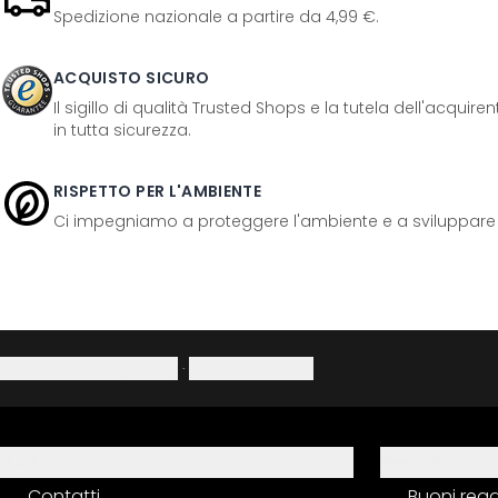
Spedizione nazionale a partire da 4,99 €.
ACQUISTO SICURO
Il sigillo di qualità Trusted Shops e la tutela dell'acquir
in tutta sicurezza.
RISPETTO PER L'AMBIENTE
Ci impegniamo a proteggere l'ambiente e a sviluppare pr
Informativa sulla privacy
·
Diritto di recesso
Aiuto
Servizio
Contatti
Buoni reg