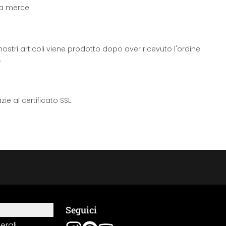
 la merce.
ostri articoli viene prodotto dopo aver ricevuto l'ordine
.
e al certificato SSL.
Seguici
erali