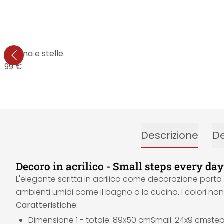
o - Luna e stelle
8,99 €
Descrizione
De
Decoro in acrilico - Small steps every day
L'elegante scritta in acrilico come decorazione porta 
ambienti umidi come il bagno o la cucina. I colori non
Caratteristiche:
Dimensione 1 - totale: 89x50 cmSmall: 24x9 cmstep