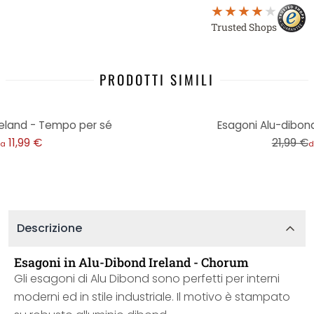
Trusted Shops
PRODOTTI SIMILI
-45%
reland - Tempo per sé
Esagoni Alu-dibond
11,99 €
21,99 €
a
d
Descrizione
Esagoni in Alu-Dibond Ireland - Chorum
Gli esagoni di Alu Dibond sono perfetti per interni
moderni ed in stile industriale. Il motivo è stampato