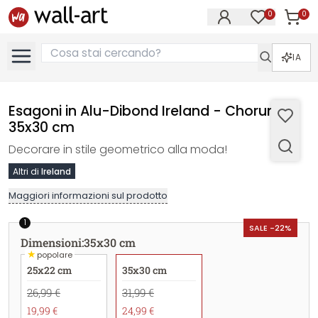
0
0
Articol
Articoli nell
IA
Esagoni in Alu-Dibond Ireland - Chorum -
35x30 cm
Decorare in stile geometrico alla moda!
Altri di
Ireland
Maggiori informazioni sul prodotto
1
SALE -22%
Dimensioni
:
35x30 cm
★
popolare
25x22 cm
35x30 cm
26,99 €
31,99 €
19,99 €
24,99 €