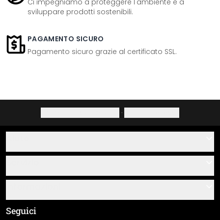
Ci impegniamo a proteggere l'ambiente e a
sviluppare prodotti sostenibili.
PAGAMENTO SICURO
Pagamento sicuro grazie al certificato SSL.
Informativa sulla privacy
·
Diritto di recesso
Aiuto
Contatti
Servizio
Chi siamo
Buoni regalo
Informazioni
Domande & risposte
Istruzioni di posa e montaggio
Termini e condizioni generali
Seguici
Panoramica dei materiali