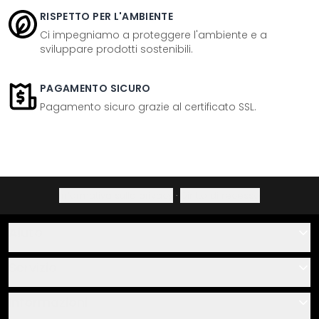
RISPETTO PER L'AMBIENTE
Ci impegniamo a proteggere l'ambiente e a
sviluppare prodotti sostenibili.
PAGAMENTO SICURO
Pagamento sicuro grazie al certificato SSL.
Informativa sulla privacy
·
Diritto di recesso
Aiuto
Contatti
Servizio
Chi siamo
Buoni regalo
Informazioni
Domande & risposte