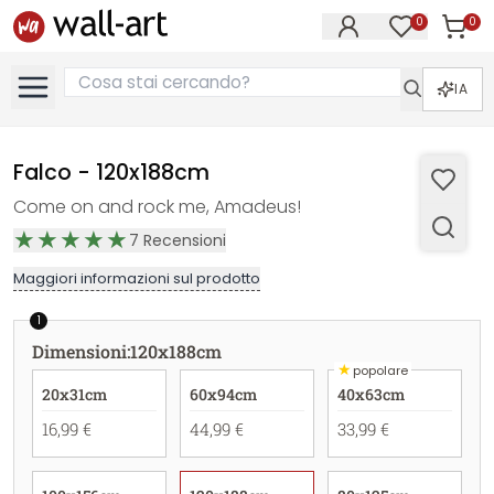
0
0
Articol
Articoli nell
IA
Falco - 120x188cm
Come on and rock me, Amadeus!
7
Recensioni
Maggiori informazioni sul prodotto
1
Dimensioni
:
120x188cm
★
popolare
20x31cm
60x94cm
40x63cm
16,99 €
44,99 €
33,99 €