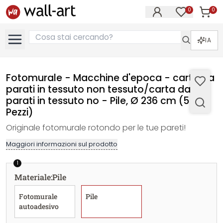
0
0
Articol
Articoli nell
IA
Fotomurale - Macchine d'epoca - carta da
parati in tessuto non tessuto/carta da
parati in tessuto no - Pile, Ø 236 cm (5
Pezzi)
Originale fotomurale rotondo per le tue pareti!
Maggiori informazioni sul prodotto
1
Materiale
:
Pile
Fotomurale
Pile
autoadesivo