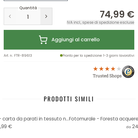
Quantità
74,99 €
IVA incl., spese di spedizione escluse
Aggiungi al carrello
Art. n.
:
FTR-89613
Pronto per la spedizione
: 1-3 giorni lavorativi
Trusted Shops
PRODOTTI SIMILI
Fotomurale Bouquet - tondo - carta da parati in tessuto non tessuto/carta da parati in tessuto non t
,99 €
24
da