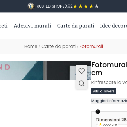
TRUSTED SHOPS
3.92
eti
Adesivi murali
Carte da parati
Idee decor
Home
Carte da parati
Fotomurali
/
/
Fotomurale
cm
Rinfrescate la vo
Altri di
Rivers
Maggiori informazio
1
Dimensioni
:
28
★
popolare