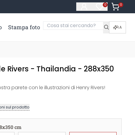
0
Articoli ne
0
Articoli nella li
o
Stampa foto
IA
 Rivers - Thailandia - 288x350
stra parete con le illustrazioni di Henry Rivers!
ni sul prodotto
8x350 cm