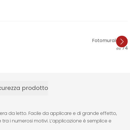
Fotomurale Rive
74,
da
curezza prodotto
a da letto. Facile da applicare e di grande effetto,
tra i numerosi motivi. L’applicazione è semplice e