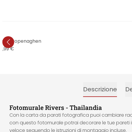
ers - Copenaghen
4,99 €
Descrizione
De
Fotomurale Rivers - Thailandia
Con la carta da parati fotografica puoi cambiare rad
con questo fotomurale potrai decorare le tue pareti in
veloce seguendo le istruzioni di montaggio incluse.