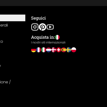
Seguici
erali
Acquista in:
to
I nostri siti internazionali
y
ione /