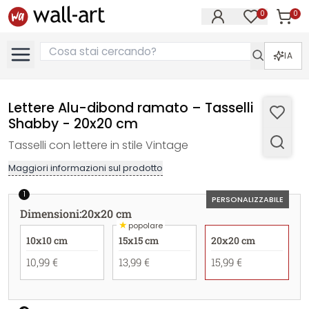
0
0
Articol
Articoli nell
IA
Lettere Alu-dibond ramato – Tasselli
Shabby - 20x20 cm
Tasselli con lettere in stile Vintage
Maggiori informazioni sul prodotto
1
PERSONALIZZABILE
Dimensioni
:
20x20 cm
★
popolare
10x10 cm
15x15 cm
20x20 cm
10,99 €
13,99 €
15,99 €