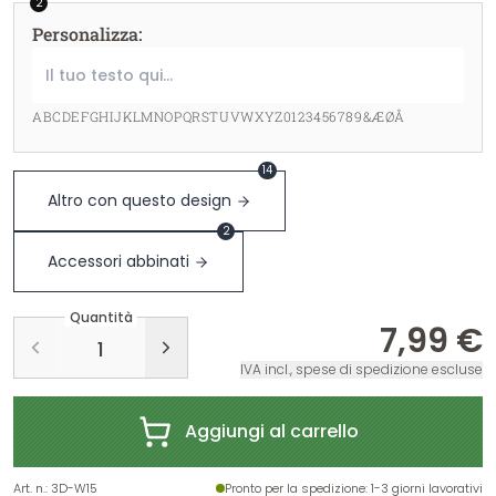
2
Personalizza
:
ABCDEFGHIJKLMNOPQRSTUVWXYZ0123456789&ÆØÅ
14
Altro con questo design
2
Accessori abbinati
Quantità
7,99 €
IVA incl., spese di spedizione escluse
Aggiungi al carrello
Art. n.
:
3D-W15
Pronto per la spedizione
: 1-3 giorni lavorativi