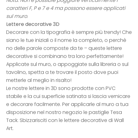
Nota: Non è possible poggiare verticalmente i
caratteri F, P e 7 e 4 ma possono essere applicati
sul muro
.
Lettere decorative 3D
Decorare con la tipografia è sempre più trendy! Che
siano le tue iniziali o il nome la completo, o perchè
no delle parole composte da te – queste lettere
decorative si combinano tra loro perfettamente!
Applicate sul muro, o appoggiate sulla libreria o sul
tavolino, spetta a te trovare il posto dove puoi
metterle al meglio in risalto!
Le nostre lettere in 3D sono prodotte con PVC
stabile e la cui superficie satinata si lascia vernicare
e decorare facilmente. Per applicarle al muro a tua
disposizione nel nostro negozio le pastiglie Tesa
Tack. Sbizzarisciti con le lettere decorative di Wall
Art.