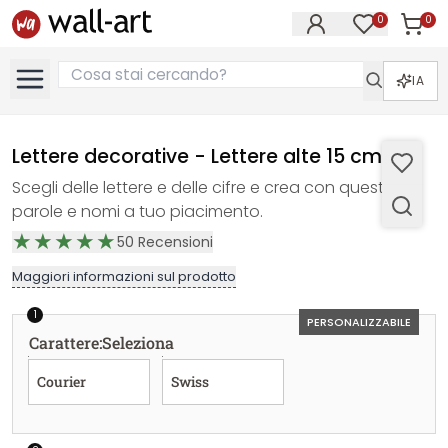
0
0
Articol
Articoli nell
IA
Lettere decorative - Lettere alte 15 cm
Scegli delle lettere e delle cifre e crea con queste
parole e nomi a tuo piacimento.
50
Recensioni
Maggiori informazioni sul prodotto
1
PERSONALIZZABILE
Carattere
:
Seleziona
Courier
Swiss