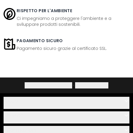
RISPETTO PER L'AMBIENTE
Ci impegniamo a proteggere l'ambiente e a
sviluppare prodotti sostenibili.
PAGAMENTO SICURO
Pagamento sicuro grazie al certificato SSL.
Informativa sulla privacy
·
Diritto di recesso
Aiuto
Contatti
Servizio
Chi siamo
Buoni regalo
Informazioni