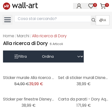
0
0
Articol
Articoli nell
IA
Home
Marchi
Alla ricerca di Dory
/
/
Alla ricerca di Dory
6
Articoli
Filtra
-27%
Sticker murale Alla ricerca di Dory
Set di sticker murali Disney Alla ricerca di Dory
54,90 €
39,99 €
38,99 €
Sticker per finestre Disney Alla ricerca di Dory
Carta da parati - Dory Aqua Party - 300 x 280 cm
38,99 €
171,99 €