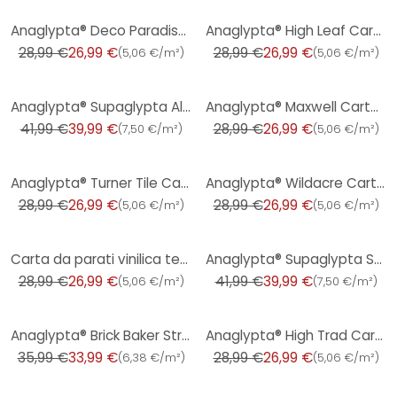
-7%
-7%
Anaglypta® Deco Paradiso Carta da parati di lusso
Anaglypta® High Leaf Carta da parati testurizzata di lusso
28,99 €
26,99 €
28,99 €
26,99 €
(
5,06 €/m²
)
(
5,06 €/m²
)
-5%
-7%
Anaglypta® Supaglypta Alfred carta da parati in tessuto non tessuto arazzo barocco
Anaglypta® Maxwell Carta da parati testurizzata di lusso
41,99 €
39,99 €
28,99 €
26,99 €
(
7,50 €/m²
)
(
5,06 €/m²
)
-7%
-7%
Anaglypta® Turner Tile Carta da parati testurizzata di lusso
Anaglypta® Wildacre Carta da parati testurizzata di lusso
28,99 €
26,99 €
28,99 €
26,99 €
(
5,06 €/m²
)
(
5,06 €/m²
)
-7%
-5%
Carta da parati vinilica testurizzata di lusso Anaglypta® Amber
Anaglypta® Supaglypta Spencer carta da parati vittoriana in tessuto non tessuto
28,99 €
26,99 €
41,99 €
39,99 €
(
5,06 €/m²
)
(
7,50 €/m²
)
-6%
-7%
Anaglypta® Brick Baker Street Carta da parati in tessuto non tessuto
Anaglypta® High Trad Carta da parati testurizzata di lusso
35,99 €
33,99 €
28,99 €
26,99 €
(
6,38 €/m²
)
(
5,06 €/m²
)