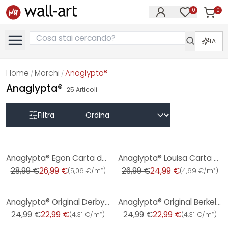
0
0
Articol
Articoli nell
IA
Home
Marchi
Anaglypta®
/
/
Anaglypta®
25
Articoli
Filtra
-7%
-7%
Anaglypta® Egon Carta da parati testurizzata di lusso
Anaglypta® Louisa Carta da parati testurizzata di lusso
28,99 €
26,99 €
26,99 €
24,99 €
(
5,06 €/m²
)
(
4,69 €/m²
)
-8%
-8%
Anaglypta® Original Derby Carta da parati in carta vittoriana
Anaglypta® Original Berkeley carta vittoriana
24,99 €
22,99 €
24,99 €
22,99 €
(
4,31 €/m²
)
(
4,31 €/m²
)