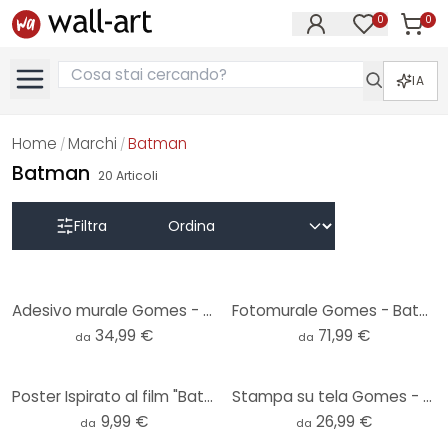
0
0
Articol
Articoli nell
IA
Home
Marchi
Batman
/
/
Batman
20
Articoli
Filtra
Adesivo murale Gomes - Batman
Fotomurale Gomes - Batman
34,99 €
71,99 €
da
da
Poster Ispirato al film "Batman Returns" - Gomes
Stampa su tela Gomes - Batman Spielzeug
9,99 €
26,99 €
da
da