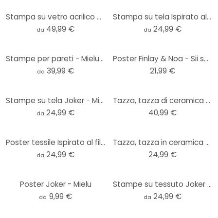
Stampa su vetro acrilico Joker - Mielu
Stampa su tela Ispirato al film "Batman Returns" - Gomes
49,99 €
24,99 €
da
da
Stampe per pareti - Mielu - Alu-Dibond
Poster Finlay & Noa - Sii sempre Batman, poster (40 x 60 cm)
39,99 €
21,99 €
da
Stampe su tela Joker - Mielu
Tazza, tazza di ceramica DC Comics - Batman
24,99 €
40,99 €
da
Poster tessile Ispirato al film "Batman Returns" - Gomes
Tazza, tazza in ceramica The Batman - L'Enigmista & Batman
24,99 €
24,99 €
da
Poster Joker - Mielu
Stampe su tessuto Joker - Mielu
9,99 €
24,99 €
da
da