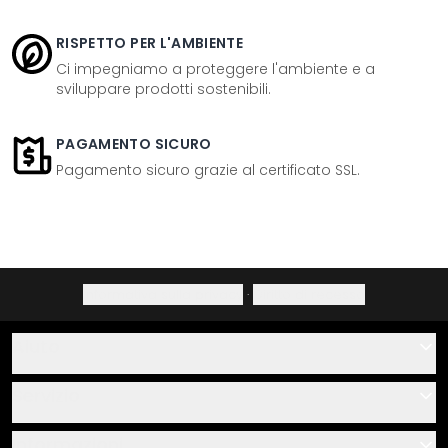
RISPETTO PER L'AMBIENTE
Ci impegniamo a proteggere l'ambiente e a
sviluppare prodotti sostenibili.
PAGAMENTO SICURO
Pagamento sicuro grazie al certificato SSL.
Informativa sulla privacy
·
Diritto di recesso
Aiuto
Contatti
Servizio
Chi siamo
Buoni regalo
Informazioni