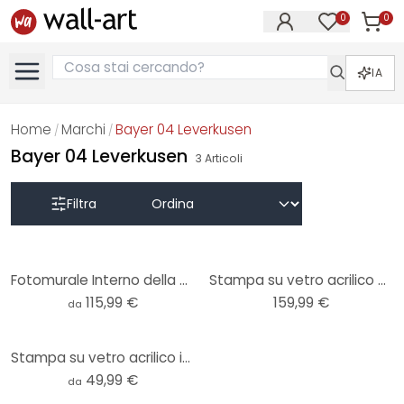
0
0
Articol
Articoli nell
IA
Home
Marchi
Bayer 04 Leverkusen
/
/
Bayer 04 Leverkusen
3
Articoli
Filtra
Fotomurale Interno della BayArena
Stampa su vetro acrilico vista aerea BayArena di notte
115,99 €
159,99 €
da
Stampa su vetro acrilico interno BayArena
49,99 €
da